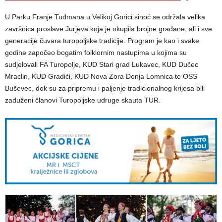
U Parku Franje Tuđmana u Velikoj Gorici sinoć se održala velika
završnica proslave Jurjeva koja je okupila brojne građane, ali i sve
generacije čuvara turopoljske tradicije. Program je kao i svake
godine započeo bogatim folklornim nastupima u kojima su
sudjelovali FA Turopolje, KUD Stari grad Lukavec, KUD Dučec
Mraclin, KUD Gradići, KUD Nova Zora Donja Lomnica te OSS
Buševec, dok su za pripremu i paljenje tradicionalnog krijesa bili
zaduženi članovi Turopoljske udruge skauta TUR.