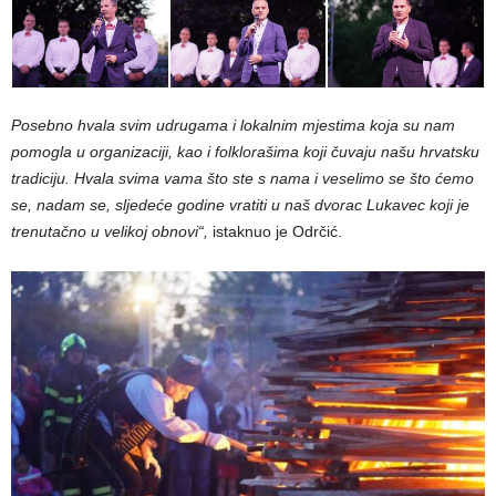
Posebno hvala svim udrugama i lokalnim mjestima koja su nam
pomogla u organizaciji, kao i folklorašima koji čuvaju našu hrvatsku
tradiciju. Hvala svima vama što ste s nama i veselimo se što ćemo
se, nadam se, sljedeće godine vratiti u naš dvorac Lukavec koji je
trenutačno u velikoj obnovi“,
istaknuo je Odrčić.