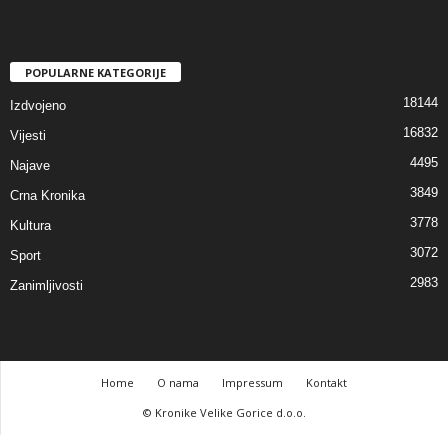
POPULARNE KATEGORIJE
18144
Izdvojeno
16832
Vijesti
4495
Najave
3849
Crna Kronika
3778
Kultura
3072
Sport
2983
Zanimljivosti
Home
O nama
Impressum
Kontakt
© Kronike Velike Gorice d.o.o.