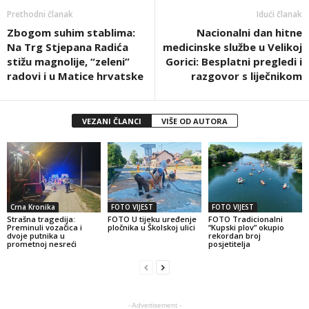
Prethodni članak
Idući članak
Zbogom suhim stablima:
Nacionalni dan hitne
Na Trg Stjepana Radića
medicinske službe u Velikoj
stižu magnolije, “zeleni”
Gorici: Besplatni pregledi i
radovi i u Matice hrvatske
razgovor s liječnikom
VEZANI ČLANCI
VIŠE OD AUTORA
Crna Kronika
FOTO VIJEST
FOTO VIJEST
Strašna tragedija:
FOTO U tijeku uređenje
FOTO Tradicionalni
Preminuli vozačica i
pločnika u Školskoj ulici
“Kupski plov” okupio
dvoje putnika u
rekordan broj
prometnoj nesreći
posjetitelja
- Advertisement -