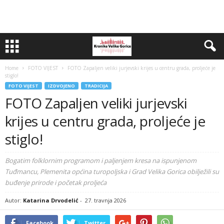
Home
FOTO VIJEST
FOTO Zapaljen veliki jurjevski krijes u centru grada, proljeće je
stiglo!
FOTO VIJEST
IZDVOJENO
TRADICIJA
FOTO Zapaljen veliki jurjevski
krijes u centru grada, proljeće je
stiglo!
Bogatim folklornim programom i paljenjem kresa na ispunjenom
Tuđmancu, Plemenita općina turopoljska i Grad Velika Gorica obilježili su
buđenje prirode i početak proljeća
Autor:
Katarina Drvodelić
-
27. travnja 2026
Facebook
Twitter