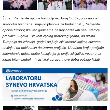
Župan Plemenite općine turopoljske, Juraj Odrčić, pojasnio je
simboliku blagdana i najavio planove za budućnost. „
Plemenita
opčina turopoljska već godinama nastoji održavati našu tradiciju
proslave Jurjeva. Tijekom cijelog proteklog tjedna, od nizina
Turopolja do vrhovlja, gorjeli su jurjevski kresovi kojima čuvamo
običaje i na neki način dozivamo proljeće. U našem kraju proljeće
kalendarski dolazi nešto kasnije jer je ovdje isključivo vezano uz
jedan bitan simbol – hrast koji upravo u ovo doba počinje listati.