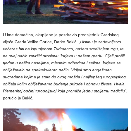
U ime domaćina, okupljene je pozdravio predsjednik Gradskog
vijeća Grada Velike Gorice, Darko Bekić. „
Uistinu je zadovoljstvo
večeras biti na ispunjenom Tuđmancu, našem središnjem trgu, te
na ovaj način završiti proslavu Jurjeva u našem gradu. Cijeli prošli
tjedan u našim naseljima, mjesnim odborima i selima Jurjevo se
obilježavalo na spektakularan način. Vidjeli smo angažman
sugrađana kojima je stalo do ovog možda i najljepšeg turopoljskog
običaja kojim obilježavamo buđenje prirode i obnovu života. Hvala
Plemenitoj općini turopoljskoj koja promiče jednu stoljetnu tradiciju“,
poručio je Bekić.