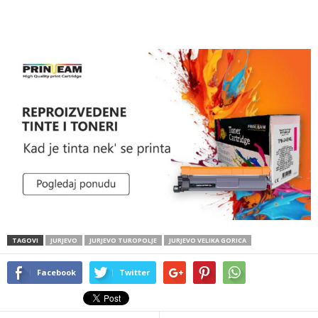
TAGOVI
JURJEVO
JURJEVO TUROPOLJE
JURJEVO VELIKA GORICA
Facebook
Twitter