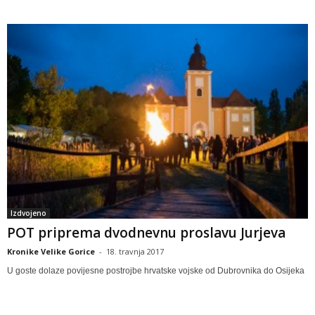
Izdvojeno
POT priprema dvodnevnu proslavu Jurjeva
Kronike Velike Gorice
-
18. travnja 2017
U goste dolaze povijesne postrojbe hrvatske vojske od Dubrovnika do Osijeka