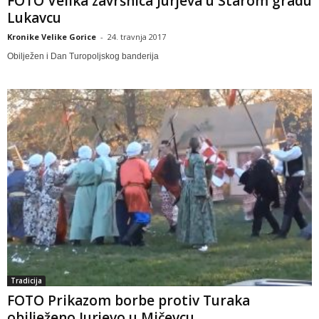
FOTO Velika završnica Jurjeva u Starom gradu
Lukavcu
Kronike Velike Gorice
-
24. travnja 2017
Obilježen i Dan Turopoljskog banderija
Tradicija
FOTO Prikazom borbe protiv Turaka
obilježeno Jurjevo u Mičevcu