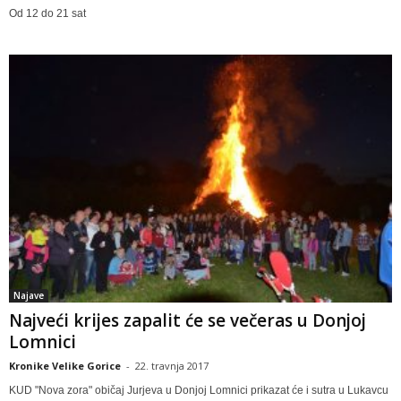
Od 12 do 21 sat
Najave
Najveći krijes zapalit će se večeras u Donjoj
Lomnici
Kronike Velike Gorice
-
22. travnja 2017
KUD "Nova zora" običaj Jurjeva u Donjoj Lomnici prikazat će i sutra u Lukavcu