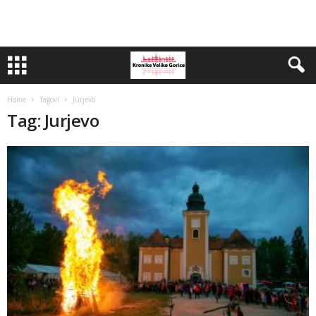
Home
Tagovi
Jurjevo
Tag: Jurjevo