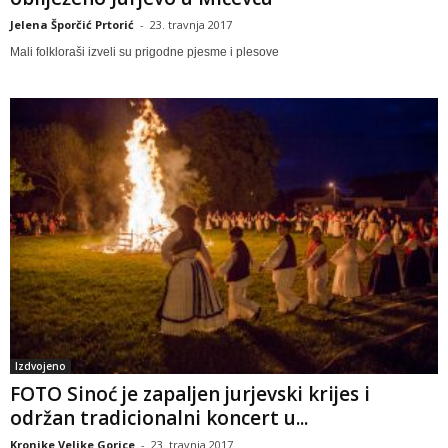
Jelena Šporčić Prtorić
-
23. travnja 2017
Mali folkloraši izveli su prigodne pjesme i plesove
Izdvojeno
FOTO Sinoć je zapaljen jurjevski krijes i
održan tradicionalni koncert u...
Kronike Velike Gorice
-
23. travnja 2017