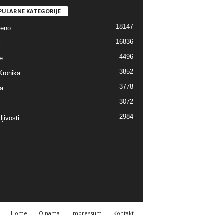
PULARNE KATEGORIJE
18147
jeno
16836
i
4496
e
3852
Kronika
3778
ra
3072
2984
jivosti
Home
O nama
Impressum
Kontakt