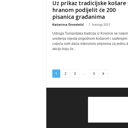
Uz prikaz tradicijske košare 
hranom podijelit će 200
pisanica građanima
Katarina Drvodelić
-
1. travnja 2021
Udruga Turopoljska tradicija iz Kosnice se nako
uređenja mjesta prigodnom košarom i sađenjem
cvijeća ovih dana intenzivno priprema za jednu 
akciju koju će...
...
1
2
3
5