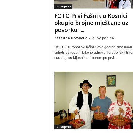
Izdvojeno
FOTO Prvi Fašnik u Kosnici
okupio brojne mještane uz
povorku i...
Katarina Drvodelić
-
28. veljače 2022
Uz 113. Turopoljski fašnik, ove godine smo imali p
vidjeti još jedan. Tako je udruga Turopoljska tradi
suradnji sa Mjesnim odborom po prvi...
Izdvojeno