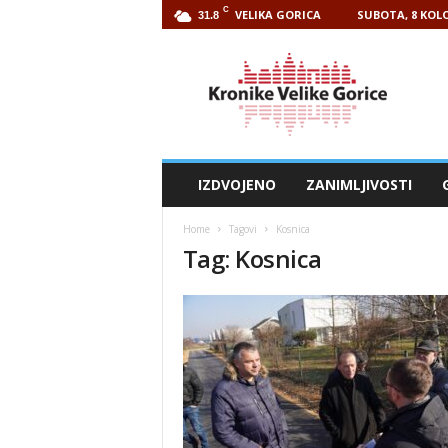
C
VELIKA GORICA
SUBOTA, 8 KOLO
31.8
Kronike
Velike
Gorice
IZDVOJENO
ZANIMLJIVOSTI
Home
Tagovi
Kosnica
Tag: Kosnica