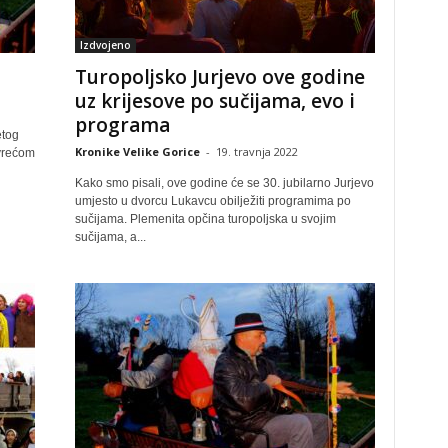
Izdvojeno
Turopoljsko Jurjevo ove godine
uz krijesove po sučijama, evo i
programa
etog
Kronike Velike Gorice
-
19. travnja 2022
 vrećom
Kako smo pisali, ove godine će se 30. jubilarno Jurjevo
umjesto u dvorcu Lukavcu obilježiti programima po
sučijama. Plemenita opčina turopoljska u svojim
sučijama, a...