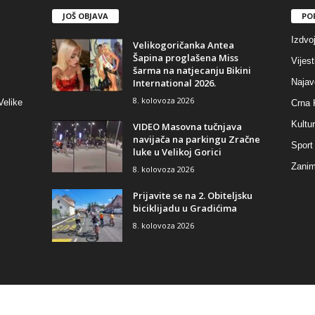
JOŠ OBJAVA
PO
Izdvo
Velikogoričanka Antea
Šapina proglašena Miss
Vijest
šarma na natjecanju Bikini
International 2026.
Najav
8. kolovoza 2026
Velike
Crna 
Kultu
VIDEO Masovna tučnjava
navijača na parkingu Zračne
Sport
luke u Velikoj Gorici
Zaniml
8. kolovoza 2026
Prijavite se na 2. Obiteljsku
biciklijadu u Gradićima
8. kolovoza 2026