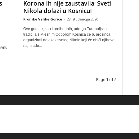
s
Korona ih nije zaustavila: Sveti
Nikola dolazi u Kosnicu!
Kronike Velike Gorice
-
28. studenoga 2020
Ove godine, kao i prethodnih, udruga Turopoljska
tradicija s Mjesnim Odborom Kosnica će 6. prosinca
n
organizirati dolazak svetog Nikole koji će obići njihove
najmlađe...
divnu
Page 1 of 5