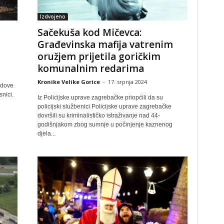
Izdvojeno
Sačekuša kod Mičevca:
Građevinska mafija vatrenim
oružjem prijetila goričkim
komunalnim redarima
Kronike Velike Gorice
-
17. srpnja 2024
adove
snici.
Iz Policijske uprave zagrebačke priopćili da su
policijski službenici Policijske uprave zagrebačke
dovršili su kriminalističko istraživanje nad 44-
godišnjakom zbog sumnje u počinjenje kaznenog
djela...