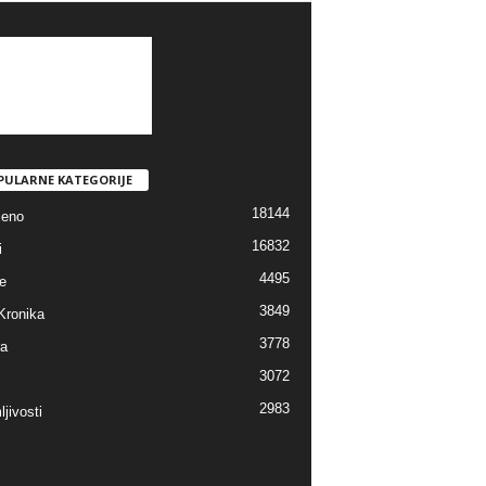
PULARNE KATEGORIJE
18144
jeno
16832
i
4495
e
3849
Kronika
3778
ra
3072
2983
jivosti