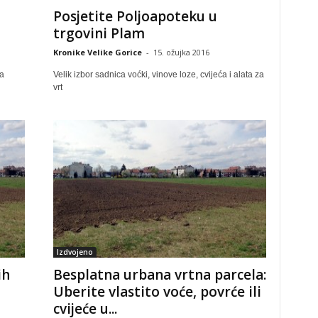
Posjetite Poljoapoteku u
trgovini Plam
Kronike Velike Gorice
-
15. ožujka 2016
la
Velik izbor sadnica voćki, vinove loze, cvijeća i alata za
vrt
Izdvojeno
ih
Besplatna urbana vrtna parcela:
Uberite vlastito voće, povrće ili
cvijeće u...