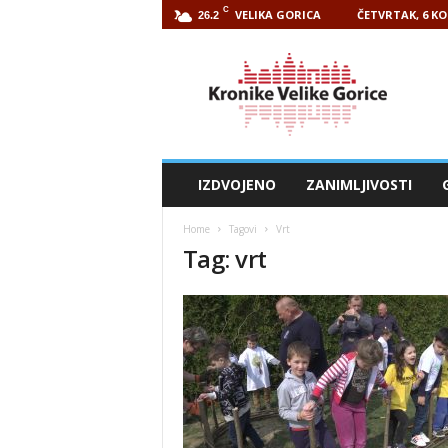
C
VELIKA GORICA
ČETVRTAK, 6 KO
26.2
Kronike
Velike
Gorice
IZDVOJENO
ZANIMLJIVOSTI
Home
Tagovi
Vrt
Tag: vrt