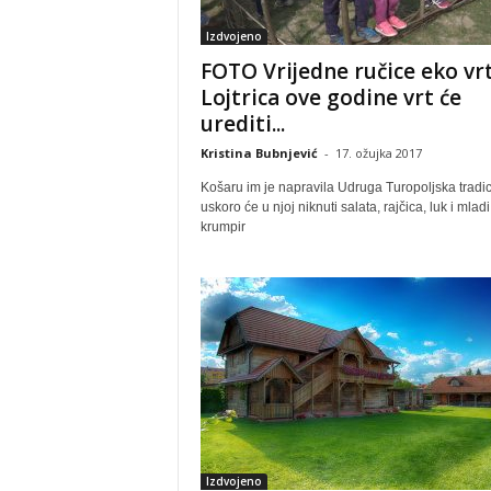
Izdvojeno
FOTO Vrijedne ručice eko vr
Lojtrica ove godine vrt će
urediti...
Kristina Bubnjević
-
17. ožujka 2017
Košaru im je napravila Udruga Turopoljska tradici
uskoro će u njoj niknuti salata, rajčica, luk i mladi
krumpir
Izdvojeno