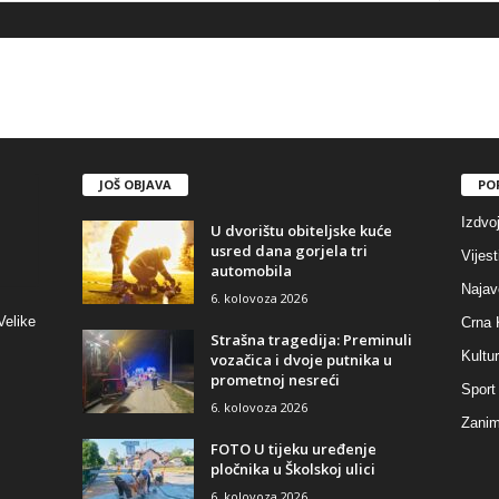
JOŠ OBJAVA
PO
Izdvo
U dvorištu obiteljske kuće
usred dana gorjela tri
Vijest
automobila
Najav
6. kolovoza 2026
Velike
Crna 
Strašna tragedija: Preminuli
Kultu
vozačica i dvoje putnika u
prometnoj nesreći
Sport
6. kolovoza 2026
Zaniml
FOTO U tijeku uređenje
pločnika u Školskoj ulici
6. kolovoza 2026