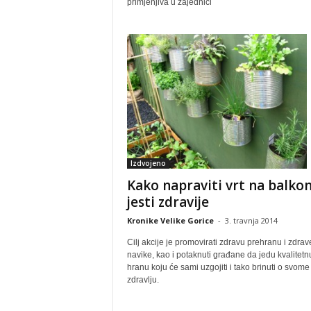
primjenjiva u zajednici
Izdvojeno
Kako napraviti vrt na balkon
jesti zdravije
Kronike Velike Gorice
-
3. travnja 2014
Cilj akcije je promovirati zdravu prehranu i zdrav
navike, kao i potaknuti građane da jedu kvalitetn
hranu koju će sami uzgojiti i tako brinuti o svome
zdravlju.