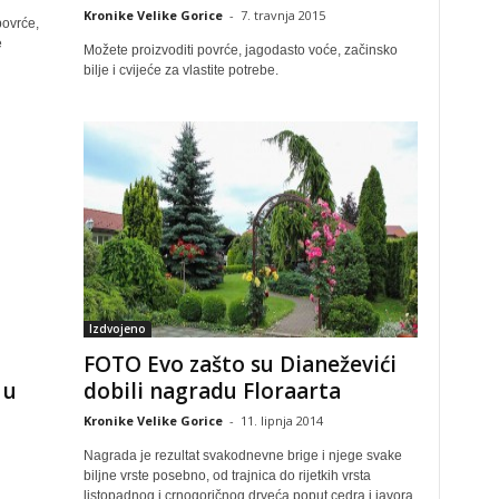
Kronike Velike Gorice
-
7. travnja 2015
povrće,
e
Možete proizvoditi povrće, jagodasto voće, začinsko
bilje i cvijeće za vlastite potrebe.
Izdvojeno
FOTO Evo zašto su Dianeževići
dobili nagradu Floraarta
 u
Kronike Velike Gorice
-
11. lipnja 2014
Nagrada je rezultat svakodnevne brige i njege svake
biljne vrste posebno, od trajnica do rijetkih vrsta
listopadnog i crnogoričnog drveća poput cedra i javora.