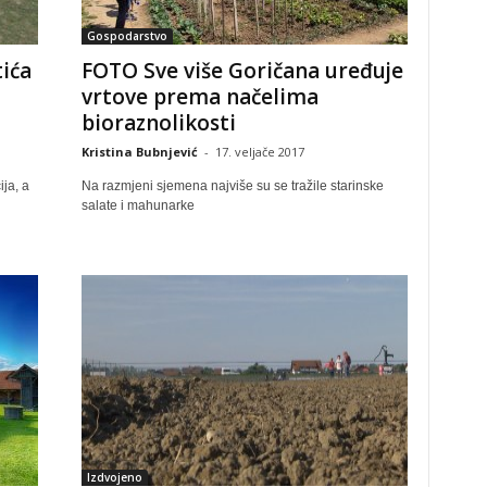
Gospodarstvo
tića
FOTO Sve više Goričana uređuje
vrtove prema načelima
bioraznolikosti
Kristina Bubnjević
-
17. veljače 2017
ja, a
Na razmjeni sjemena najviše su se tražile starinske
salate i mahunarke
Izdvojeno