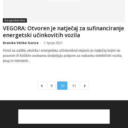
Gospodarstvo
VEGORA: Otvoren je natječaj za sufinanciranje
energetski učinkovitih vozila
Kronike Velike Gorice
-
7. lipnja 2021
Fond za zaštitu okoliša i energetsku učinkovitost objavio je natječaj kojim se
pravnim ili fizičkim osobama dodjeljuju potpore za nabavku električnih vozila,
plug-in hibridnih...
9
10
11