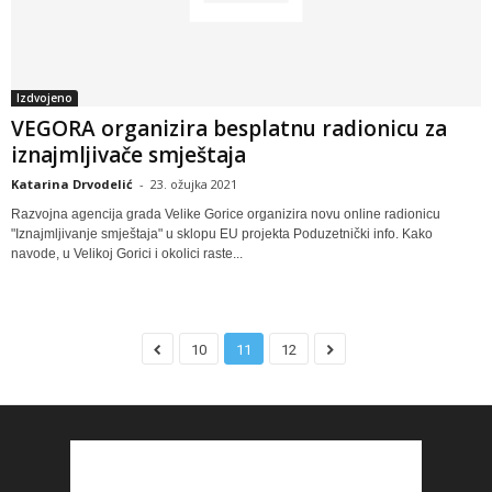
Izdvojeno
VEGORA organizira besplatnu radionicu za
iznajmljivače smještaja
Katarina Drvodelić
-
23. ožujka 2021
Razvojna agencija grada Velike Gorice organizira novu online radionicu
"Iznajmljivanje smještaja" u sklopu EU projekta Poduzetnički info. Kako
navode, u Velikoj Gorici i okolici raste...
10
11
12