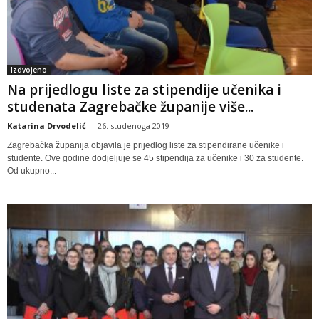
Izdvojeno
Na prijedlogu liste za stipendije učenika i
studenata Zagrebačke županije više...
Katarina Drvodelić
-
26. studenoga 2019
Zagrebačka županija objavila je prijedlog liste za stipendirane učenike i
studente. Ove godine dodjeljuje se 45 stipendija za učenike i 30 za studente.
Od ukupno...