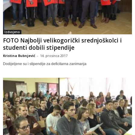
Izdvojeno
FOTO Najbolji velikogorički srednjoškolci i
studenti dobili stipendije
Kristina Bubnjević
-
14. prosinca 2017
Dodijeljene su i stipendije za deficitarna zanimanja