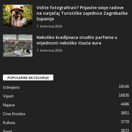
Volite fotografirati? Prijavite svoje radove
na natječaj Turističke zajednice Zagrebačke
županije
7. kolovoza 2026
Nekoliko kradljivaca otuđilo parfeme u
vrijednosti nekoliko tisuća eura
7. kolovoza 2026
POPULARNE KATEGORIJE
18146
Izdvojeno
16835
Vijesti
4496
Najave
3851
Crna Kronika
3778
Kultura
3072
Sport