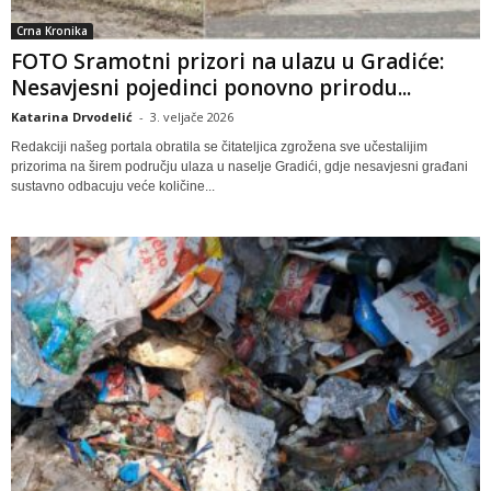
Crna Kronika
FOTO Sramotni prizori na ulazu u Gradiće:
Nesavjesni pojedinci ponovno prirodu...
Katarina Drvodelić
-
3. veljače 2026
Redakciji našeg portala obratila se čitateljica zgrožena sve učestalijim
prizorima na širem području ulaza u naselje Gradići, gdje nesavjesni građani
sustavno odbacuju veće količine...