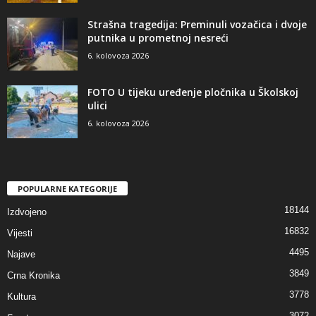
Strašna tragedija: Preminuli vozačica i dvoje
putnika u prometnoj nesreći
6. kolovoza 2026
FOTO U tijeku uređenje pločnika u Školskoj
ulici
6. kolovoza 2026
POPULARNE KATEGORIJE
18144
Izdvojeno
16832
Vijesti
4495
Najave
3849
Crna Kronika
3778
Kultura
3072