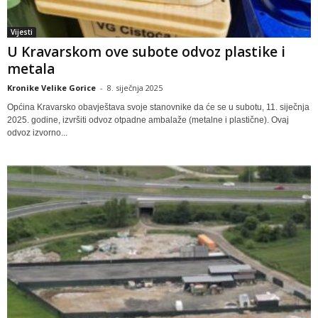
Vijesti
U Kravarskom ove subote odvoz plastike i
metala
Kronike Velike Gorice
-
8. siječnja 2025
Općina Kravarsko obavještava svoje stanovnike da će se u subotu, 11. siječnja
2025. godine, izvršiti odvoz otpadne ambalaže (metalne i plastične). Ovaj
odvoz izvorno...