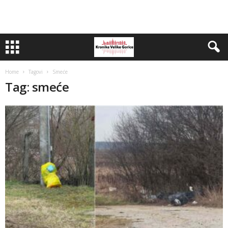
Home
Tagovi
Smeće
Tag: smeće