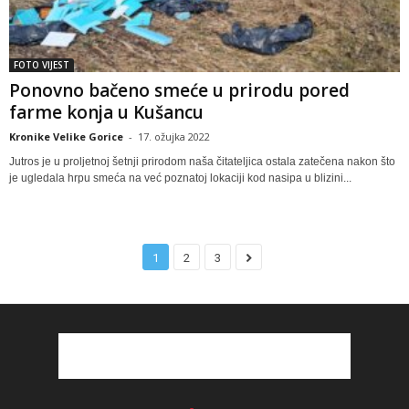
FOTO VIJEST
Ponovno bačeno smeće u prirodu pored
farme konja u Kušancu
Kronike Velike Gorice
-
17. ožujka 2022
Jutros je u proljetnoj šetnji prirodom naša čitateljica ostala zatečena nakon što
je ugledala hrpu smeća na već poznatoj lokaciji kod nasipa u blizini...
1
2
3