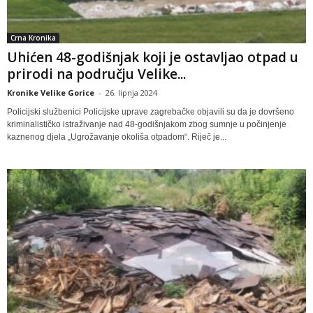
Crna Kronika
Uhićen 48-godišnjak koji je ostavljao otpad u
prirodi na području Velike...
Kronike Velike Gorice
-
26. lipnja 2024
Policijski službenici Policijske uprave zagrebačke objavili su da je dovršeno
kriminalističko istraživanje nad 48-godišnjakom zbog sumnje u počinjenje
kaznenog djela „Ugrožavanje okoliša otpadom“. Riječ je...