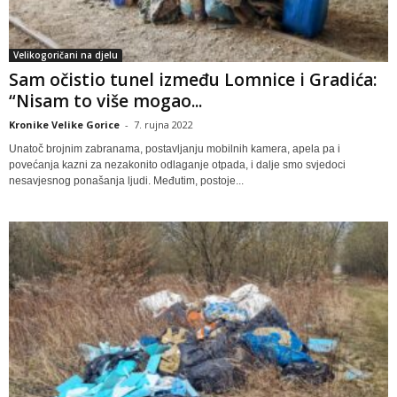
Velikogoričani na djelu
Sam očistio tunel između Lomnice i Gradića:
“Nisam to više mogao...
Kronike Velike Gorice
-
7. rujna 2022
Unatoč brojnim zabranama, postavljanju mobilnih kamera, apela pa i
povećanja kazni za nezakonito odlaganje otpada, i dalje smo svjedoci
nesavjesnog ponašanja ljudi. Međutim, postoje...