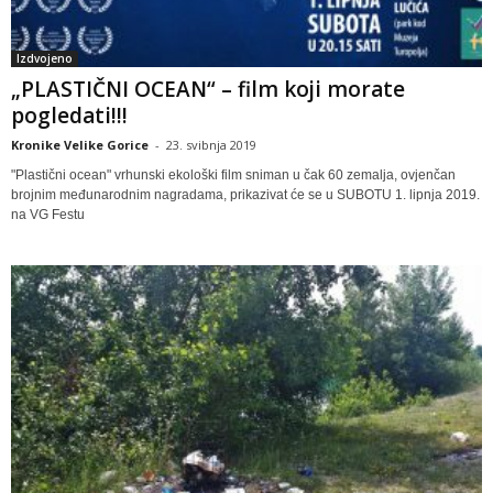
Izdvojeno
„PLASTIČNI OCEAN“ – film koji morate
pogledati!!!
Kronike Velike Gorice
-
23. svibnja 2019
"Plastični ocean" vrhunski ekološki film sniman u čak 60 zemalja, ovjenčan
brojnim međunarodnim nagradama, prikazivat će se u SUBOTU 1. lipnja 2019.
na VG Festu