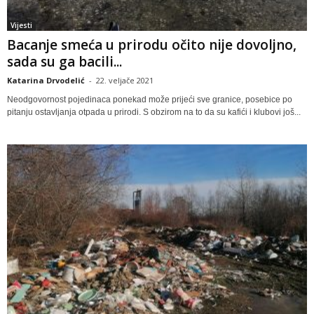
Vijesti
Bacanje smeća u prirodu očito nije dovoljno,
sada su ga bacili...
Katarina Drvodelić
-
22. veljače 2021
Neodgovornost pojedinaca ponekad može prijeći sve granice, posebice po
pitanju ostavljanja otpada u prirodi. S obzirom na to da su kafići i klubovi još...