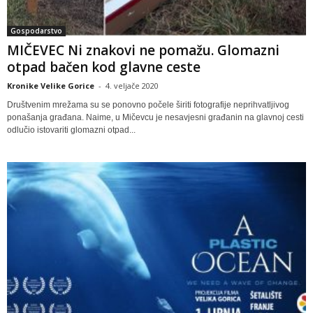
Gospodarstvo
MIČEVEC Ni znakovi ne pomažu. Glomazni
otpad bačen kod glavne ceste
Kronike Velike Gorice
-
4. veljače 2020
Društvenim mrežama su se ponovno počele širiti fotografije neprihvatljivog
ponašanja građana. Naime, u Mičevcu je nesavjesni građanin na glavnoj cesti
odlučio istovariti glomazni otpad...