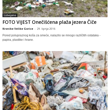
Izdvojeno
FOTO VIJEST Onečišćena plaža jezera Čiče
Kronike Velike Gorice
-
29. lipnja 2016
Pored polupraznog koša za smeće, nalazilo se mnogo različitih ostataka -
papira, plastike i hrane.