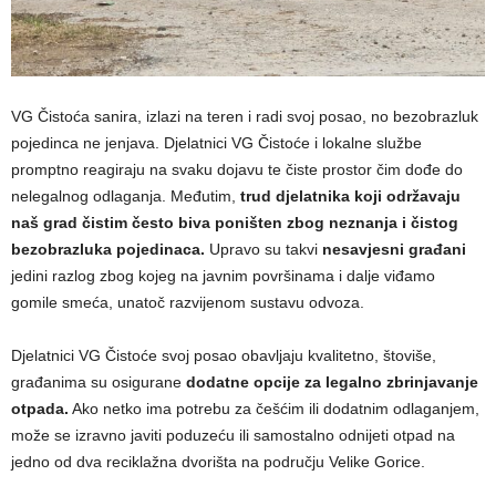
VG Čistoća sanira, izlazi na teren i radi svoj posao, no bezobrazluk
pojedinca ne jenjava. Djelatnici VG Čistoće i lokalne službe
promptno reagiraju na svaku dojavu te čiste prostor čim dođe do
nelegalnog odlaganja. Međutim,
trud djelatnika koji održavaju
naš grad čistim često biva poništen zbog neznanja i čistog
bezobrazluka pojedinaca.
Upravo su takvi
nesavjesni građani
jedini razlog zbog kojeg na javnim površinama i dalje viđamo
gomile smeća, unatoč razvijenom sustavu odvoza.
Djelatnici VG Čistoće svoj posao obavljaju kvalitetno, štoviše,
građanima su osigurane
dodatne opcije za legalno zbrinjavanje
otpada.
Ako netko ima potrebu za češćim ili dodatnim odlaganjem,
može se izravno javiti poduzeću ili samostalno odnijeti otpad na
jedno od dva reciklažna dvorišta na području Velike Gorice.