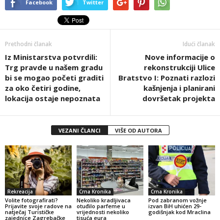
Facebook
Twitter
Prethodni članak
Idući članak
Iz Ministarstva potvrdili:
Nove informacije o
Trg pravde u našem gradu
rekonstrukciji Ulice
bi se mogao početi graditi
Bratstvo I: Poznati razlozi
za oko četiri godine,
kašnjenja i planirani
lokacija ostaje nepoznata
dovršetak projekta
VEZANI ČLANCI
VIŠE OD AUTORA
Rekreacija
Crna Kronika
Crna Kronika
Volite fotografirati?
Nekoliko kradljivaca
Pod zabranom vožnje
Prijavite svoje radove na
otuđilo parfeme u
izvan BiH uhićen 29-
natječaj Turističke
vrijednosti nekoliko
godišnjak kod Mraclina
zajednice Zagrebačke
tisuća eura