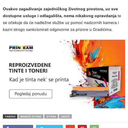
Ovakvo zagađivanje zajedničkog životnog prostora, uz sve
dostupne usluge i odlagališta, nema nikakvog opravdanja
te
se očekuje da će nadležne službe uz pomoć nadzornih kamera i
kazni strogo sankcionirati odgovorne za prizore u Gradićima.
TAGOVI
GRADIĆI OTPAD
OTPAD
SMEĆE