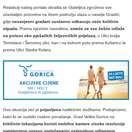
Redakciji našeg portala obratila se čitateljica zgrožena sve
učestalijim prizorima na širem području ulaza u naselje Gradići,
gdje
nesavjesni građani sustavno odbacuju veće količine
otpada.
Prema njezinim navodima,
smeće se sve češće odlaže
na potezu oko pješačkih željezničkih prijelaza,
u Ulici kralja
Tomislava i Šenoinoj ulici, kao i na kolnom putu prema Kušancu te
prema Ulici Slavka Kolara.
Ova situacija već je
prijavljena
nadležnim službama. Podsjećamo,
kako bi se suzbilo ovakvo ponašanje, Grad Velika Gorica na
kritičnim lokacijama koristi mobilne kamere visoke rezolucije
namijenjene upravo sprječavanju nelegalnog odlaganja