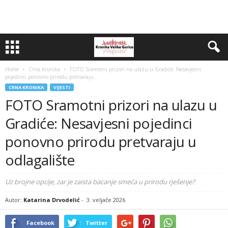
Home
Crna Kronika
FOTO Sramotni prizori na ulazu u Gradiće: Nesavjesni
pojedinci ponovno prirodu pretvaraju...
CRNA KRONIKA
VIJESTI
FOTO Sramotni prizori na ulazu u
Gradiće: Nesavjesni pojedinci
ponovno prirodu pretvaraju u
odlagalište
Uz brojne opcije, zar je zaista bacanje smeća u prirodu rješenje?
Autor:
Katarina Drvodelić
-
3. veljače 2026
Facebook
Twitter