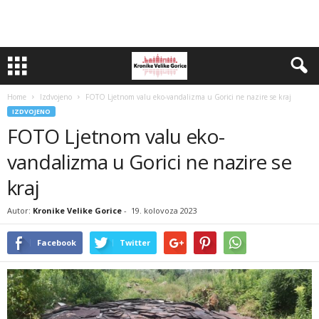
Home
Izdvojeno
FOTO Ljetnom valu eko-vandalizma u Gorici ne nazire se kraj
IZDVOJENO
FOTO Ljetnom valu eko-
vandalizma u Gorici ne nazire se
kraj
Autor:
Kronike Velike Gorice
-
19. kolovoza 2023
Facebook
Twitter