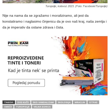
Turopolje, kolovoz 2023. (Foto: Facebook/Turopolje)
Nije na nama da se zgražamo i moraliziramo, ali jest da
konstatiramo i naglasimo činjenicu da je ovo naš kraj, naša zemlja i
da je imperativ da ostane zdrava i čista.
TAGOVI
DVD KUČE
EKO-VANDALIZAM
EKOLOGIJA
MRACLIN
OTPAD
SMEĆE
TUROPOLJE
VELIKA GORICA