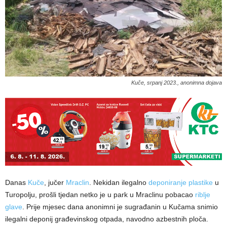
Kuče, srpanj 2023., anonimna dojava
Danas
Kuče
, jučer
Mraclin
. Nekidan ilegalno
deponiranje plastike
u
Turopolju, prošli tjedan netko je u park u Mraclinu pobacao
riblje
glave
. Prije mjesec dana anonimni je sugrađanin u Kučama snimio
ilegalni deponij građevinskog otpada, navodno azbestnih ploča.