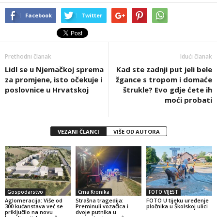
Facebook
Twitter
Prethodni članak
Idući članak
Lidl se u Njemačkoj sprema
Kad ste zadnji put jeli bele
za promjene, isto očekuje i
žgance s tropom i domaće
poslovnice u Hrvatskoj
štrukle? Evo gdje ćete ih
moći probati
VEZANI ČLANCI
VIŠE OD AUTORA
Gospodarstvo
Crna Kronika
FOTO VIJEST
Aglomeracija: Više od
Strašna tragedija:
FOTO U tijeku uređenje
300 kućanstava već se
Preminuli vozačica i
pločnika u Školskoj ulici
priključilo na novu
dvoje putnika u