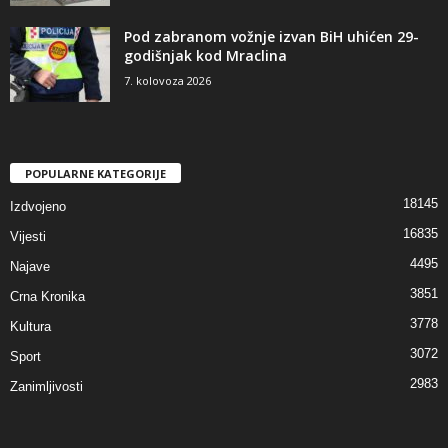
Pod zabranom vožnje izvan BiH uhićen 29-
godišnjak kod Mraclina
7. kolovoza 2026
POPULARNE KATEGORIJE
18145
Izdvojeno
16835
Vijesti
4495
Najave
3851
Crna Kronika
3778
Kultura
3072
Sport
2983
Zanimljivosti