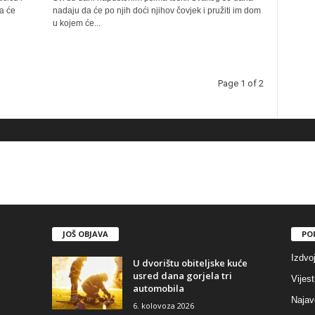
da će
nadaju da će po njih doći njihov čovjek i pružiti im dom
u kojem će...
Page 1 of 2
JOŠ OBJAVA
PO
Izdvo
U dvorištu obiteljske kuće
usred dana gorjela tri
Vijest
automobila
Najav
6. kolovoza 2026