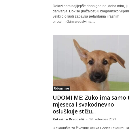
Dolazi nam najljepše doba godine, doba mira, lju
darivanja. Dok se (nažalost) u blagdansko vrije
veliki dio ljudi zabavlja petardama i raznim
pirotehničkim sredstvima,...
Udomi me
UDOMI ME: Zuko ima samo t
mjeseca i svakodnevno
osluškuje stižu...
Katarina Drvodelić
-
18. kolovoza 2021
U Sklonište za životinje Velika Gorica i Sigurnu k