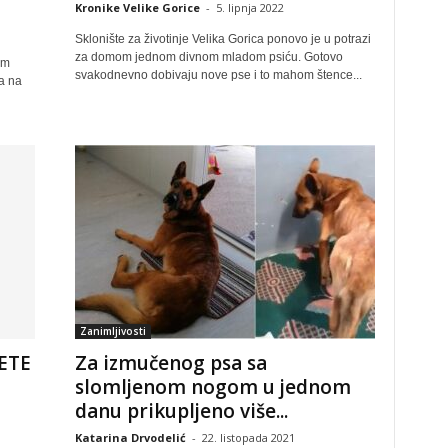
Kronike Velike Gorice
-
5. lipnja 2022
Sklonište za životinje Velika Gorica ponovo je u potrazi
za domom jednom divnom mladom psiću. Gotovo
um
svakodnevno dobivaju nove pse i to mahom štence...
a na
Zanimljivosti
ETE
Za izmučenog psa sa
slomljenom nogom u jednom
danu prikupljeno više...
Katarina Drvodelić
-
22. listopada 2021