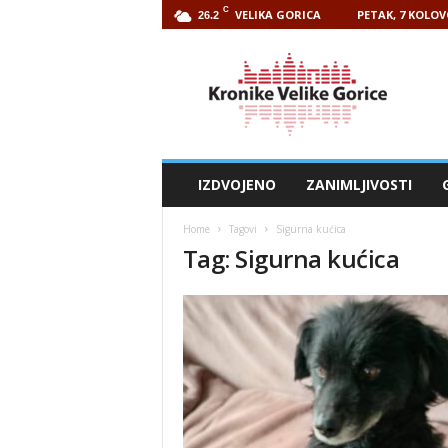
C
VELIKA GORICA
PETAK, 7 KOLOV
26.2
Kronike
Velike
Gorice
IZDVOJENO
ZANIMLJIVOSTI
Home
Tagovi
Sigurna kućica
Tag: Sigurna kućica