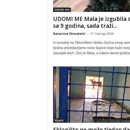
Udomi me
UDOMI ME Mala je izgubila 
sa 9 godina, sada traži...
Katarina Drvodelić
-
17. travnja 2026
U suradnji sa Skloništem Velika Gorica ovog va
tjedna predstavljamo nove šapice koje traže svoj
zauvijek dom. Ovo je Mala, a nakon devet godina.
Vijesti
Sklonište ne može tjedan d