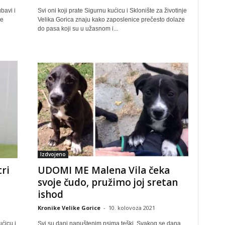
bavi i
Svi oni koji prate Sigurnu kućicu i Sklonište za životinje
me
Velika Gorica znaju kako zaposlenice prečesto dolaze
do pasa koji su u užasnom i...
Izdvojeno
ri
UDOMI ME Malena Vila čeka
svoje čudo, pružimo joj sretan
ishod
Kronike Velike Gorice
-
10. kolovoza 2021
ućicu i
Svi su dani napuštenim psima teški. Svakog se dana