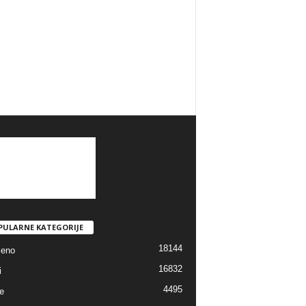
PULARNE KATEGORIJE
18144
jeno
16832
i
4495
e