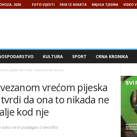
LOVOZA, 2026
FOTO VIJESTI
FRIK IZ KVARTA
KNJIGA TJEDNA
VIDEO V
GOSPODARSTVO
KULTURA
SPORT
CRNA KRONIKA
ćom pijeska oko vrata: Vlasnica tvrdi da ona...
avezanom vrećom pijeska
 tvrdi da ona to nikada ne
dalje kod nje
 kako ne bi pobjegao iz dvorišta