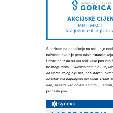
S obzirom na ponašanje na selu, nije neobi
nažalost, ovo nije prva takva situacija koj
Udruzi no iz da su mu rekli kako pas ima či
ne mogu ništa.
“Slučajno sam bio u toj ul
da vjetar, kojeg nije bilo, nosi najlon, ok
desetak kila napunjenu pijeskom. Pitam sus
dan, susjeda kad odlazi u Goricu, Zagreb
pronašla psa.