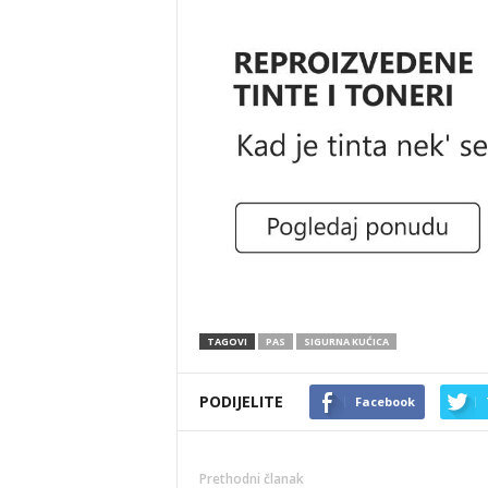
TAGOVI
PAS
SIGURNA KUĆICA
PODIJELITE
Facebook
Prethodni članak