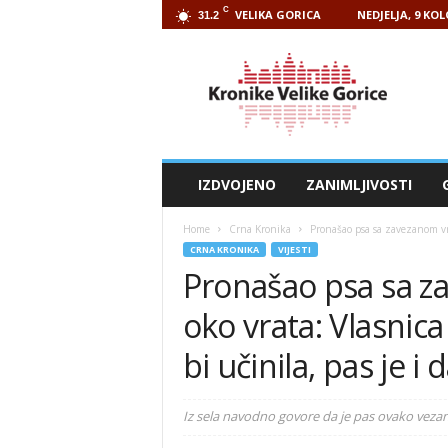
C
VELIKA GORICA
NEDJELJA, 9 KO
31.2
Kronike
Velike
Gorice
IZDVOJENO
ZANIMLJIVOSTI
Home
Crna Kronika
Pronašao psa sa zavezanom vre
CRNA KRONIKA
VIJESTI
Pronašao psa sa z
oko vrata: Vlasnica
bi učinila, pas je i 
Iz sela navodno govore da je pas ovako vezan