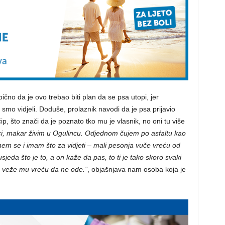
čno da je ovo trebao biti plan da se psa utopi, jer
u smo vidjeli. Doduše, prolaznik navodi da je psa prijavio
p, što znači da je poznato tko mu je vlasnik, no oni tu više
ici, makar živim u Ogulincu. Odjednom čujem po asfaltu kao
renem se i imam što za vidjeti – mali pesonja vuče vreću od
jeda što je to, a on kaže da pas, to ti je tako skoro svaki
, veže mu vreću da ne ode.”
, objašnjava nam osoba koja je