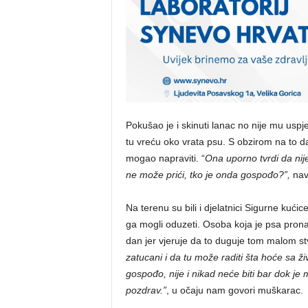
Pokušao je i skinuti lanac no nije mu uspj
tu vreću oko vrata psu. S obzirom na to da 
mogao napraviti. “
Ona uporno tvrdi da nije
ne može prići, tko je onda gospođo?”,
navo
Na terenu su bili i djelatnici Sigurne kuć
ga mogli oduzeti. Osoba koja je psa prona
dan jer vjeruje da to duguje tom malom st
zatucani i da tu može raditi šta hoće sa ž
gospođo, nije i nikad neće biti bar dok je 
pozdrav.”
, u očaju nam govori muškarac.