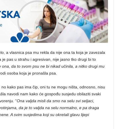
elo, a vlasnica psa mu rekla da nije ona ta koja je zavezala
je pas u strahu i agresivan, nije jasno tko drugi bi to
 ona, da to svom psu ne bi nikad učinila, a nitko drugi mu
di osoba koja je pronašla psa.
ice no kako pas ima čip, oni tu ne mogu ništa, odnosno, nisu
šla navodi nam kako će gospođu susjedu obilaziti svaki
vorenju. “
Ona valjda misli da smo na selu svi seljaci,
ivotinjama, da je to valjda na selu normalno, e pa draga
mene. A svim susjedima koji su okretali glavu lijepi