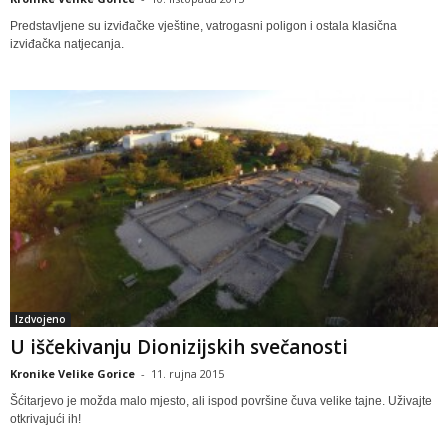
Predstavljene su izviđačke vještine, vatrogasni poligon i ostala klasična
izviđačka natjecanja.
Izdvojeno
U iščekivanju Dionizijskih svečanosti
Kronike Velike Gorice
-
11. rujna 2015
Šćitarjevo je možda malo mjesto, ali ispod površine čuva velike tajne. Uživajte
otkrivajući ih!