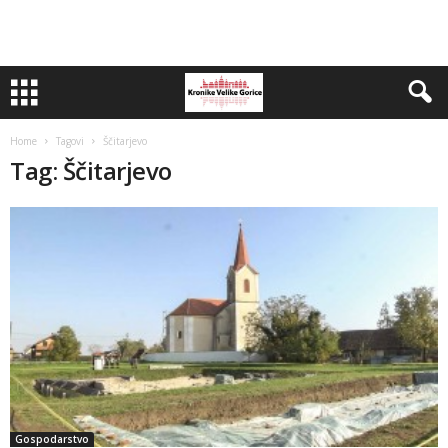
Home
Tagovi
Ščitarjevo
Tag: Ščitarjevo
Gospodarstvo