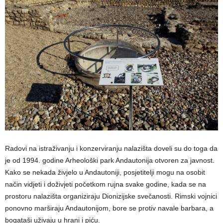
Radovi na istraživanju i konzerviranju nalazišta doveli su do toga da
je od 1994. godine Arheološki park Andautonija otvoren za javnost.
Kako se nekada živjelo u Andautoniji, posjetitelji mogu na osobit
način vidjeti i doživjeti početkom rujna svake godine, kada se na
prostoru nalazišta organiziraju Dionizijske svečanosti. Rimski vojnici
ponovno marširaju Andautonijom, bore se protiv navale barbara, a
bogataši uživaju u hrani i piću.