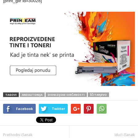
[print_gllr id=30028]
TAGOVI
ANDAUTONIJA
DIONIZIJSKE SVEČANOSTI
ŠČITARJEVO
Facebook
Twitter
Prethodni članak
Idući članak