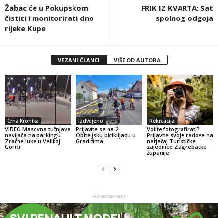
Žabac će u Pokupskom
FRIK IZ KVARTA: Sat
čistiti i monitorirati dno
spolnog odgoja
rijeke Kupe
VEZANI ČLANCI
VIŠE OD AUTORA
Crna Kronika
Izdvojeno
Rekreacija
VIDEO Masovna tučnjava
Prijavite se na 2.
Volite fotografirati?
navijača na parkingu
Obiteljsku biciklijadu u
Prijavite svoje radove na
Zračne luke u Velikoj
Gradićima
natječaj Turističke
Gorici
zajednice Zagrebačke
županije
- Advertisement -