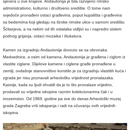
sjevera u ove krajeve. Andautonija je bila razvijeno rimsko
administrativno, kulturno i društveno središte. O tome nam
svjedoče pronađeni ostaci građevina, poput kupališta i građevina
sa bedemima koji gledaju na široke rimske ulice u samom središtu
Šćitarjeva, a na nekim od tih ostataka vidljivi su i napredni sistem
podnog grijanja, ostaci mozaika i štukatura.
Kamen za izgradnju Andautonije dovozio se sa obronaka
Medvednice, a osim od kamena, Andautonija je građena i ciglom iz
vlastite ciglane. Dijelove kamene i ciglene građe pronađene u
zemlji, ovdašnje stanovništvo koristilo je za izgradnju vlastitih kuća i
zgrada jer nisu poznavali arheološku vrijednost pronalazaka.
Kasnije, kada su ljudi shvatili da je to što pronalaze vrijedno,
prodavali su vrijedne iskopine raznim kolekcionarima čak i u
inozemstvo. Od 1969. godine pa sve do danas Arheološki muzej
grada Zagreba vrši iskapanja i radi na očuvanju ovih vrijednih
iskopina.