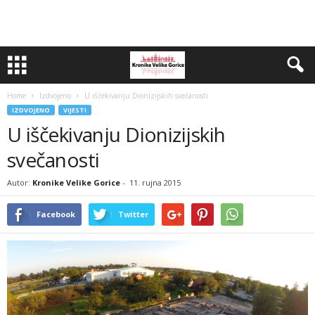
Home
Izdvojeno
U iščekivanju Dionizijskih svečanosti
IZDVOJENO
VIJESTI
U iščekivanju Dionizijskih
svečanosti
Autor:
Kronike Velike Gorice
-
11. rujna 2015
Facebook
Twitter