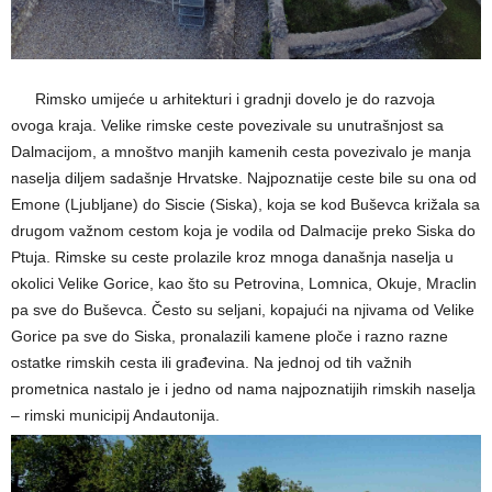
—–
Rimsko umijeće u arhitekturi i gradnji dovelo je do razvoja
ovoga kraja. Velike rimske ceste povezivale su unutrašnjost sa
Dalmacijom, a mnoštvo manjih kamenih cesta povezivalo je manja
naselja diljem sadašnje Hrvatske. Najpoznatije ceste bile su ona od
Emone (Ljubljane) do Siscie (Siska), koja se kod Buševca križala sa
drugom važnom cestom koja je vodila od Dalmacije preko Siska do
Ptuja. Rimske su ceste prolazile kroz mnoga današnja naselja u
okolici Velike Gorice, kao što su Petrovina, Lomnica, Okuje, Mraclin
pa sve do Buševca. Često su seljani, kopajući na njivama od Velike
Gorice pa sve do Siska, pronalazili kamene ploče i razno razne
ostatke rimskih cesta ili građevina. Na jednoj od tih važnih
prometnica nastalo je i jedno od nama najpoznatijih rimskih naselja
– rimski municipij Andautonija.