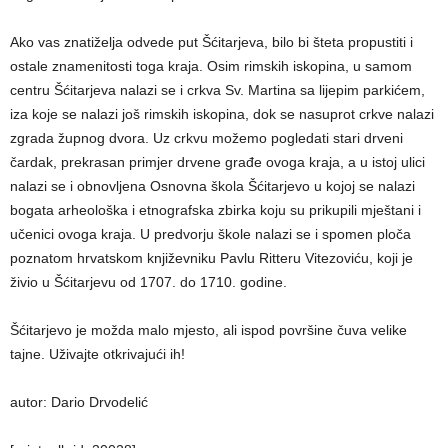
Ako vas znatiželja odvede put Šćitarjeva, bilo bi šteta propustiti i
ostale znamenitosti toga kraja. Osim rimskih iskopina, u samom
centru Šćitarjeva nalazi se i crkva Sv. Martina sa lijepim parkićem,
iza koje se nalazi još rimskih iskopina, dok se nasuprot crkve nalazi
zgrada župnog dvora. Uz crkvu možemo pogledati stari drveni
čardak, prekrasan primjer drvene građe ovoga kraja, a u istoj ulici
nalazi se i obnovljena Osnovna škola Šćitarjevo u kojoj se nalazi
bogata arheološka i etnografska zbirka koju su prikupili mještani i
učenici ovoga kraja. U predvorju škole nalazi se i spomen ploča
poznatom hrvatskom književniku Pavlu Ritteru Vitezoviću, koji je
živio u Šćitarjevu od 1707. do 1710. godine.
Šćitarjevo je možda malo mjesto, ali ispod površine čuva velike
tajne. Uživajte otkrivajući ih!
autor: Dario Drvodelić