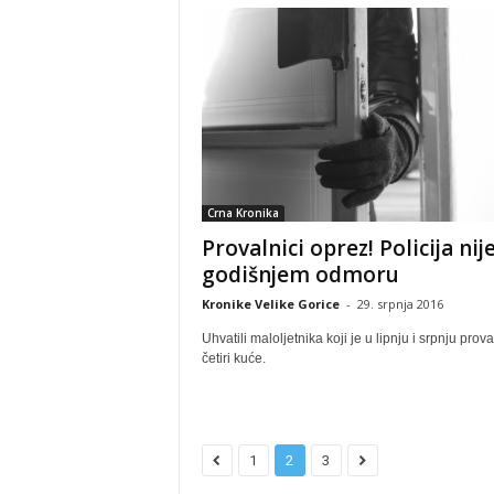
Crna Kronika
Provalnici oprez! Policija nij
godišnjem odmoru
Kronike Velike Gorice
-
29. srpnja 2016
Uhvatili maloljetnika koji je u lipnju i srpnju prova
četiri kuće.
1
2
3