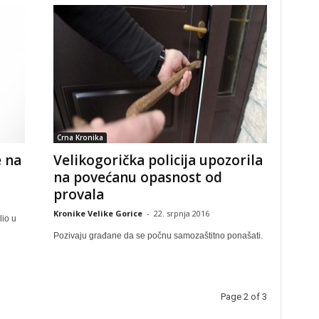
Crna Kronika
e na
Velikogorička policija upozorila
na povećanu opasnost od
provala
Kronike Velike Gorice
-
22. srpnja 2016
lio u
Pozivaju građane da se počnu samozaštitno ponašati.
Page 2 of 3