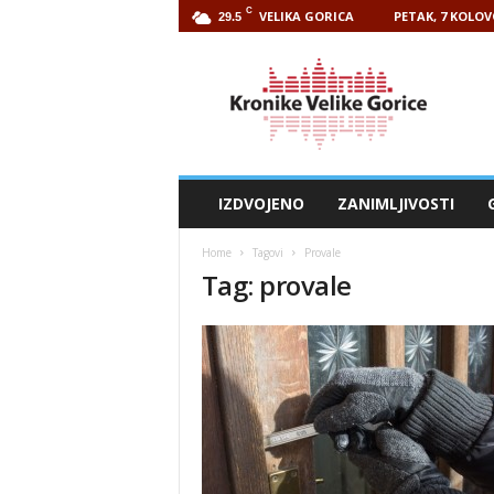
C
VELIKA GORICA
PETAK, 7 KOLOV
29.5
Kronike
Velike
Gorice
IZDVOJENO
ZANIMLJIVOSTI
Home
Tagovi
Provale
Tag: provale