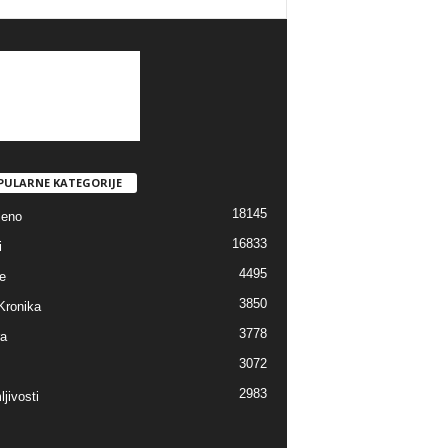
PULARNE KATEGORIJE
18145
jeno
16833
i
4495
e
3850
Kronika
3778
ra
3072
2983
jivosti