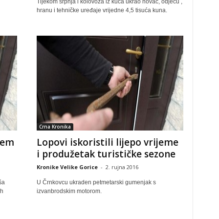
Tijekom srpnja i kolovoza iz kuća ukrao novac, odjeću ,
hranu i tehničke uređaje vrijedne 4,5 tisuća kuna.
Crna Kronika
irem
Lopovi iskoristili lijepo vrijeme
i produžetak turističke sezone
Kronike Velike Gorice
-
2. rujna 2016
ša
U Črnkovcu ukraden petmetarski gumenjak s
ih
izvanbrodskim motorom.