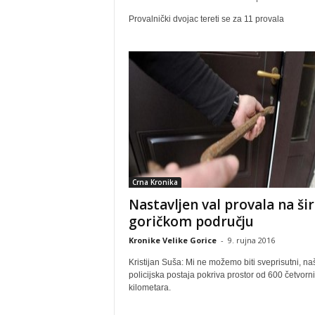
Provalnički dvojac tereti se za 11 provala
Crna Kronika
Nastavljen val provala na š
goričkom području
Kronike Velike Gorice
-
9. rujna 2016
Kristijan Suša: Mi ne možemo biti sveprisutni, na
policijska postaja pokriva prostor od 600 četvorn
kilometara.