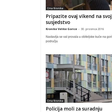
Crna Kronika
Pripazite ovaj vikend na svo
susjedstvo
Kronike Velike Gorice
-
30. prosinca 2016
Nastavlja se val provala u obiteljske kuće na go
području
Crna Kronika
Policija moli za suradnju