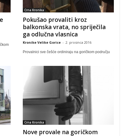
Crna Kronika
je
Pokušao provaliti kroz
balkonska vrata, no spriječila
ga odlučna vlasnica
Kronike Velike Gorice
-
2. prosinca 2016
ričkom
Provalnici sve češće ordiniraju na goričkom području
Crna Kronika
Nove provale na goričkom