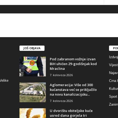
JOŠ OBJAVA
PO
Izdvo
Pod zabranom vožnje izvan
BiH uhićen 29-godišnjak kod
Vijest
Mraclina
Najav
7. kolovoza 2026
Velike
Crna 
Aglomeracija: Više od 300
Kultu
kućanstava već se priključilo
na novu kanalizacijsku...
Sport
7. kolovoza 2026
Zaniml
U dvorištu obiteljske kuće
usred dana gorjela tri