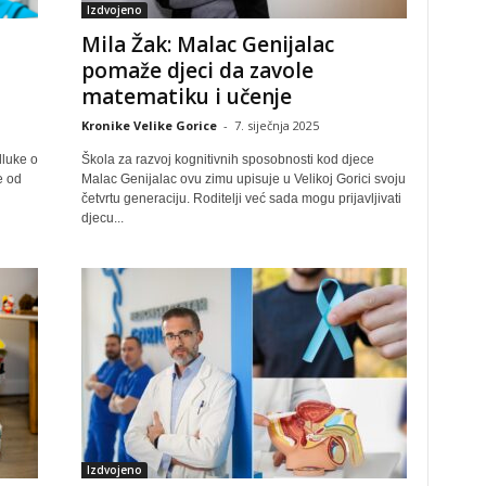
Izdvojeno
Mila Žak: Malac Genijalac
pomaže djeci da zavole
matematiku i učenje
Kronike Velike Gorice
-
7. siječnja 2025
luke o
Škola za razvoj kognitivnih sposobnosti kod djece
e od
Malac Genijalac ovu zimu upisuje u Velikoj Gorici svoju
četvrtu generaciju. Roditelji već sada mogu prijavljivati
djecu...
Izdvojeno