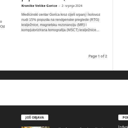
Kronike Velike Gorice
-
2. srpnja 2024
Medicinski centar Gorica kroz cijeli srpanj i kolovoz
nudi 15% popusta na rendgenske preglede (RTG)
su
kralježnice, magnetsku rezonanciju (MR) i
 Od
kompjutorizirana tomografija (MSCT) kralježnice...
Page 1 of 2
JOŠ OBJAVA
PO
Izdvo