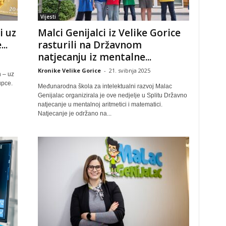
Vijesti
i uz
Malci Genijalci iz Velike Gorice
..
rasturili na Državnom
natjecanju iz mentalne...
Kronike Velike Gorice
-
21. svibnja 2025
 – uz
upce.
Međunarodna škola za intelektualni razvoj Malac
Genijalac organizirala je ove nedjelje u Splitu Državno
natjecanje u mentalnoj aritmetici i matematici.
Natjecanje je održano na...