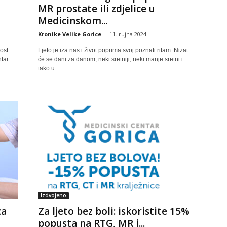
MR prostate ili zdjelice u
Medicinskom...
Kronike Velike Gorice
-
11. rujna 2024
ost
Ljeto je iza nas i život poprima svoj poznati ritam. Nizat
ntar
će se dani za danom, neki sretniji, neki manje sretni i
tako u...
Izdvojeno
ca
Za ljeto bez boli: iskoristite 15%
popusta na RTG, MR i...