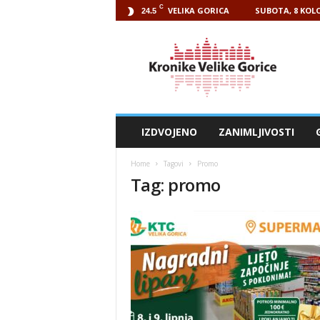
C
VELIKA GORICA
SUBOTA, 8 KOLO
24.5
Kronike
Velike
Gorice
IZDVOJENO
ZANIMLJIVOSTI
Home
Tagovi
Promo
Tag: promo