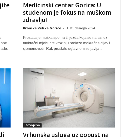
jite
Medicinski centar Gorica: U
studenom je fokus na muškom
zdravlju!
Kronike Velike Gorice
-
3. studenoga 2024
e
Prostata je muška spolna žlijezda koja se nalazi uz
lone
mokraćni mjehur te kroz nju prolaze mokraćna cijev i
rade:
sjemenovodi. Rak prostate uglavnom se javlja...
Izdvojeno
di
Vrhunska usluga uz popust na