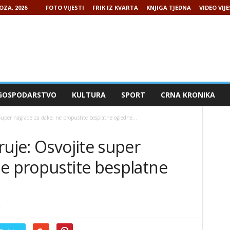
OZA, 2026
FOTO VIJESTI
FRIK IZ KVARTA
KNJIGA TJEDNA
VIDEO VIJE
GOSPODARSTVO
KULTURA
SPORT
CRNA KRONIKA
super nagrade za đake, ne propustite besplatne ogledne...
ruje: Osvojite super
ne propustite besplatne