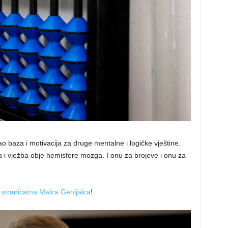
kao baza i motivacija za druge mentalne i logičke vještine.
 i vježba obje hemisfere mozga. I onu za brojeve i onu za
stranicama Malca Genijalca
!