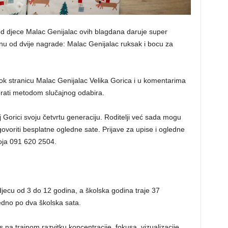
od djece Malac Genijalac ovih blagdana daruje super
nu od dvije nagrade: Malac Genijalac ruksak i bocu za
ook stranicu Malac Genijalac Velika Gorica i u komentarima
brati metodom slučajnog odabira.
 Gorici svoju četvrtu generaciju. Roditelji već sada mogu
dogovoriti besplatne ogledne sate. Prijave za upise i ogledne
oja 091 620 2504.
jecu od 3 do 12 godina, a školska godina traje 37
edno po dva školska sata.
na trajnom razvitku koncentracije, fokusa, vizualizacije,