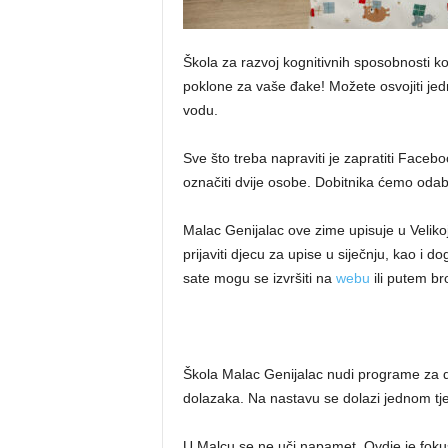
Škola za razvoj kognitivnih sposobnosti k
poklone za vaše đake! Možete osvojiti jed
vodu.
Sve što treba napraviti je zapratiti Faceb
označiti dvije osobe. Dobitnika ćemo oda
Malac Genijalac ove zime upisuje u Velikoj
prijaviti djecu za upise u siječnju, kao i 
sate mogu se izvršiti na
webu
ili putem br
Škola Malac Genijalac nudi programe za d
dolazaka. Na nastavu se dolazi jednom tj
U Malcu se ne uči napamet. Ovdje je fokus 