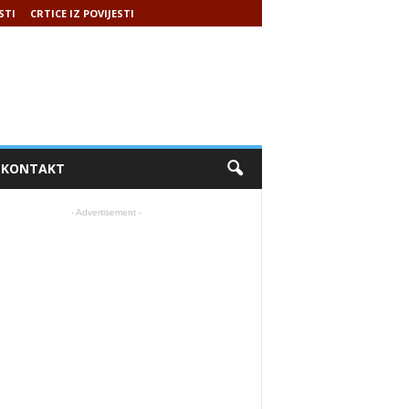
STI
CRTICE IZ POVIJESTI
KONTAKT
- Advertisement -