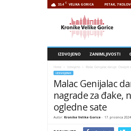
C
VELIKA GORICA
PETAK, 7 KOLOV
33.4
Kronike
Velike
Gorice
IZDVOJENO
ZANIMLJIVOSTI
Home
Izdvojeno
Malac Genijalac daruje: Osvojite 
IZDVOJENO
Malac Genijalac da
nagrade za đake, 
ogledne sate
Autor:
Kronike Velike Gorice
-
17. prosinca 2024