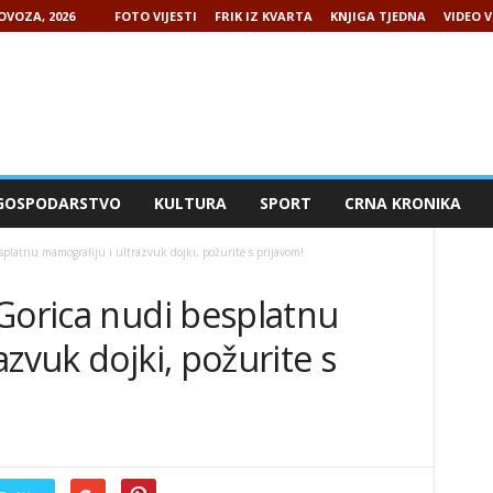
LOVOZA, 2026
FOTO VIJESTI
FRIK IZ KVARTA
KNJIGA TJEDNA
VIDEO V
GOSPODARSTVO
KULTURA
SPORT
CRNA KRONIKA
splatnu mamografiju i ultrazvuk dojki, požurite s prijavom!
Gorica nudi besplatnu
zvuk dojki, požurite s