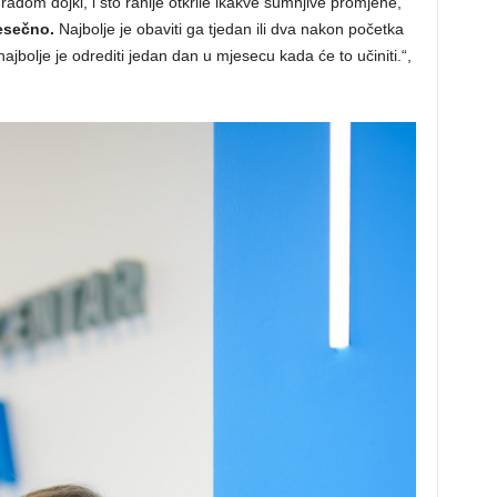
ađom dojki, i što ranije otkrile ikakve sumnjive promjene,
esečno.
Najbolje je obaviti ga tjedan ili dva nakon početka
bolje je odrediti jedan dan u mjesecu kada će to učiniti.“,