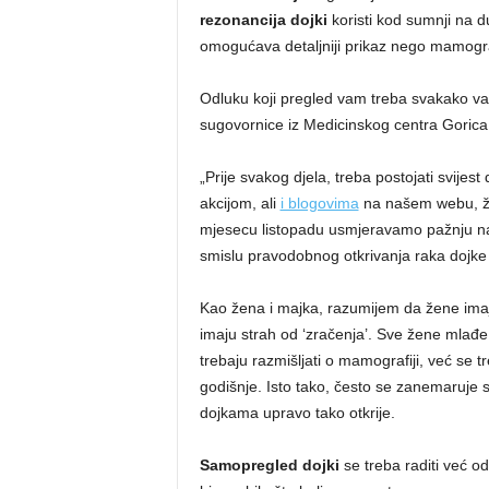
rezonancija dojki
koristi kod sumnji na d
omogućava detaljniji prikaz nego mamografi
Odluku koji pregled vam treba svakako vam
sugovornice iz Medicinskog centra Gorica
„Prije svakog djela, treba postojati svije
akcijom, ali
i blogovima
na našem webu, že
mjesecu listopadu usmjeravamo pažnju na zdr
smislu pravodobnog otkrivanja raka dojke 
Kao žena i majka, razumijem da žene imaj
imaju strah od ‘zračenja’. Sve žene mlađe
trebaju razmišljati o mamografiji, već se tr
godišnje. Isto tako, često se zanemaruje 
dojkama upravo tako otkrije.
Samopregled dojki
se treba raditi već o