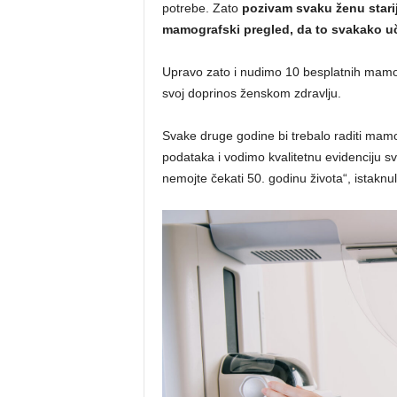
potrebe. Zato
pozivam svaku ženu starij
mamografski pregled, da to svakako uč
Upravo zato i nudimo 10 besplatnih mamog
svoj doprinos ženskom zdravlju.
Svake druge godine bi trebalo raditi mamo
podataka i vodimo kvalitetnu evidenciju sv
nemojte čekati 50. godinu života“, istaknul