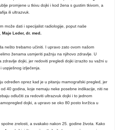
ublje promjene u tkivu dojki i kod žena s gustim tkivom, a
ja ili ultrazvuk.
 može dati i specijalist radiologije, poput naše
,
Maje Leder, dr. med.
st da nešto trebamo učiniti. I upravo zato ovom našom
limo ženama usmjeriti pažnju na njihovo zdravlje. U
avlje dojki, jer redoviti pregledi dojki izrazito su važni u
i uspješnog izlječenja.
u određen oprez kad je u pitanju mamografski pregled, jer
 od 40 godina, koje nemaju neke posebne indikacije, niti ne
ebaju odlučiti za redoviti ultrazvuk dojki i to jednom
samopregled dojki, a upravo se oko 80 posto kvržica u
d spolne zrelosti, a svakako nakon 25. godine života. Kako