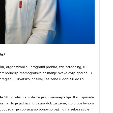
ju?
ku, organizirani su programi probira, tzv. screening, u
preporučuje mamografsko snimanje svake dvije godine. U
regled u Hrvatskoj pozivaju se žene u dobi 50 do 69
te 50. godinu života za prvu mamografiju.
Kad ispušete
ijenja. To je jedna vrlo važna dob za žene, i to u pozitivnom
mopouzdanije i obraćamo ponovno pažnju na sebe i svoje