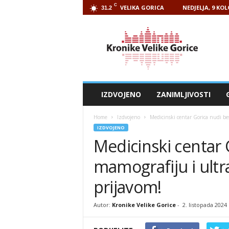
C
VELIKA GORICA
NEDJELJA, 9 KO
31.2
Kronike
Velike
Gorice
IZDVOJENO
ZANIMLJIVOSTI
Home
Izdvojeno
Medicinski centar Gorica nudi be
IZDVOJENO
Medicinski centar 
mamografiju i ultra
prijavom!
Autor:
Kronike Velike Gorice
-
2. listopada 2024