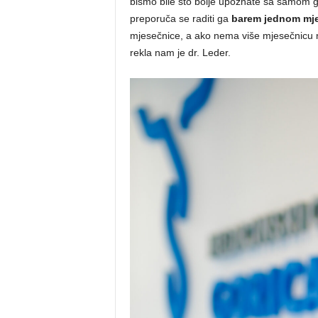
bismo bile što bolje upoznate sa samom gr
preporuča se raditi ga
barem jednom mj
mjesečnice, a ako nema više mjesečnicu naj
rekla nam je dr. Leder.