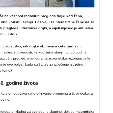
a na važnost redovitih pregleda dojki kod žena,
vrlo korisnu akciju. Pozivaju zainteresirane žene da se
0 pregleda ultrazvuka dojki, a cijeli mjesec je aktualan
ciju dojki.
no zdravstvo
, rak dojke obuhvaća četvrtinu svih
 najčešće dijagnosticira kod žena starijih od 50 godina,
ltrazvučni pregled, mamografija, magnetska rezonancija te
anje ove bolesti kada su šanse za izlječenje izuzetno
mu tome?
0. godine života
 koja omogućava rano otkrivanje promjena u tkivu dojke, a
godine.
 metoda prikladna za sve dobne skupine, dok se
magnetska