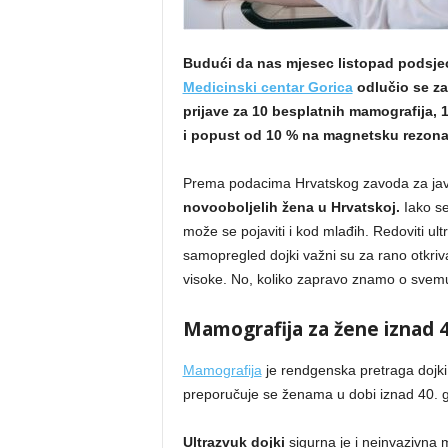
Budući da nas mjesec listopad podsjeć
Medicinski centar Gorica
odlučio se za 
prijave za 10 besplatnih mamografija, 1
i popust od 10 % na magnetsku rezonan
Prema podacima Hrvatskog zavoda za jav
novooboljelih žena u Hrvatskoj.
Iako se
može se pojaviti i kod mlađih. Redoviti u
samopregled dojki važni su za rano otkriv
visoke. No, koliko zapravo znamo o sve
Mamografija za žene iznad 4
Mamografija
je rendgenska pretraga dojki
preporučuje se ženama u dobi iznad 40. 
Ultrazvuk dojki
sigurna je i neinvazivna