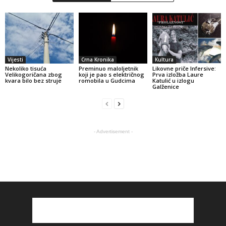
Vijesti
Crna Kronika
Kultura
Nekoliko tisuća
Preminuo maloljetnik
Likovne priče Infersive:
Velikogoričana zbog
koji je pao s električnog
Prva izložba Laure
kvara bilo bez struje
romobila u Gudcima
Katulić u izlogu
Galženice
- Advertisement -