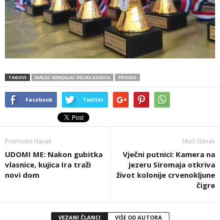
TAGOVI
MALAC GENIJALAC VELIKA GORICA
PROMO
Facebook
Twitter
Prethodni članak
Idući članak
UDOMI ME: Nakon gubitka
Vječni putnici: Kamera na
vlasnice, kujica Ira traži
jezeru Siromaja otkriva
novi dom
život kolonije crvenokljune
čigre
VEZANI ČLANCI
VIŠE OD AUTORA