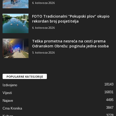
6. kolovoza 2026
FOTO Tradicionalni “Pokupski plov” okupio
rekordan broj posjetitelja
6. kolovoza 2026
Teška prometna nesreća na cesti prema
Odranskom Obrežu: poginula jedna osoba
5. kolovoza 2026
POPULARNE KATEGORIJE
18143
Izdvojeno
16831
Vijesti
4495
Najave
3847
Crna Kronika
3778