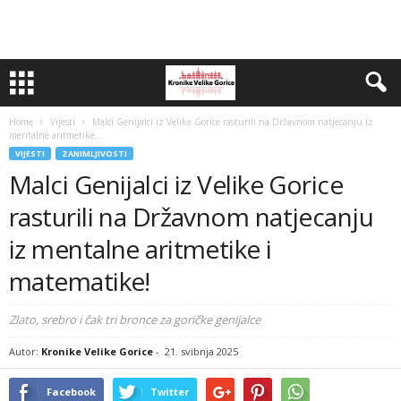
Home
Vijesti
Malci Genijalci iz Velike Gorice rasturili na Državnom natjecanju iz
mentalne aritmetike...
VIJESTI
ZANIMLJIVOSTI
Malci Genijalci iz Velike Gorice
rasturili na Državnom natjecanju
iz mentalne aritmetike i
matematike!
Zlato, srebro i čak tri bronce za goričke genijalce
Autor:
Kronike Velike Gorice
-
21. svibnja 2025
Facebook
Twitter