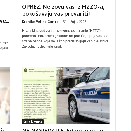
OPREZ: Ne zovu vas iz HZZO-a,
pokušavaju vas prevariti!
e...
Kronike Velike Gorice
-
31. ožujka 2025
Hrvatski zavod za zdravstveno osiguranje (HZZO)
ponovno upozorava građane na pokušaje prijevara od
strane osoba koje se lažno predstavljaju kao djelatnici
verne
Zavoda, nudeći telefonskim...
djela
Crna Kronika
ici
NE NASJEDAJTE: Jutros nam je