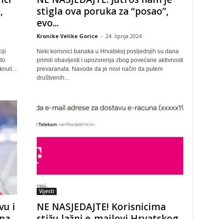
,
stigla ova poruka za “posao”,
evo...
Kronike Velike Gorice
-
24. lipnja 2024
iji
Neki korisnici banaka u Hrvatskoj posljednjih su dana
do
primili obavijesti i upozorenja zbog povećane aktivnosti
nuli...
prevaranata. Navode da je novi način da putem
društvenih...
Vijesti
vu i
NE NASJEDAJTE! Korisnicima
 pa
stižu lažni e-mailovi Hrvatskog