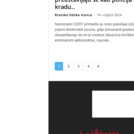
kradu...
Kronike Velike Gorice
-
14. veljače 2024
Nacionalni CERT primijetio je nove pokušaje pri
putem telefonskih poziva, gdje prevaranti građa
obavještavaju da im je osobna iskaznica korište
kriminalnim aktivnostima, navode...
1
2
3
4