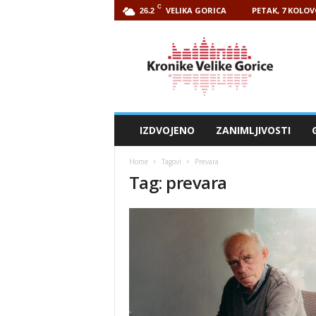
C
VELIKA GORICA
PETAK, 7 KOLOV
26.2
Kronike
Velike
Gorice
IZDVOJENO
ZANIMLJIVOSTI
Home
Tagovi
Prevara
Tag: prevara