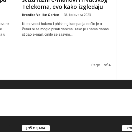
Telekoma, evo kako izgledaju
Kronike Velike Gorice
-
28. kolovoza 2023
jevare
Kreativnost hakera i phishing kampanja nešto je o
ne
čemu bi se moglo pisati danima. Tako je i nama danas
na u
stigao e-mail, činilo se sasvim...
Page 1 of 4
JOŠ OBJAVA
PO