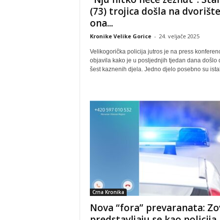
(73) trojica došla na dvorište
ona...
Kronike Velike Gorice
-
24. veljače 2025
Velikogorička policija jutros je na press konferenc
objavila kako je u posljednjih tjedan dana došlo 
šest kaznenih djela. Jedno djelo posebno su istak
Crna Kronika
Nova “fora” prevaranata: Zo
predstavljaju se kao policija