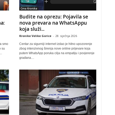
Crna Kronika
Budite na oprezu: Pojavila se
a:
nova prevara na WhatsAppu
koja služi...
Kronike Velike Gorice
-
28. siječnja 2026
ma smo
Centar za sigurniji internet izdao je hitno upozorenje
o su
zbog intenzivnog širenja nove online prijevare koja
..
putem WhatsApp poruka cilja na empatiju i povjerenje
građana....