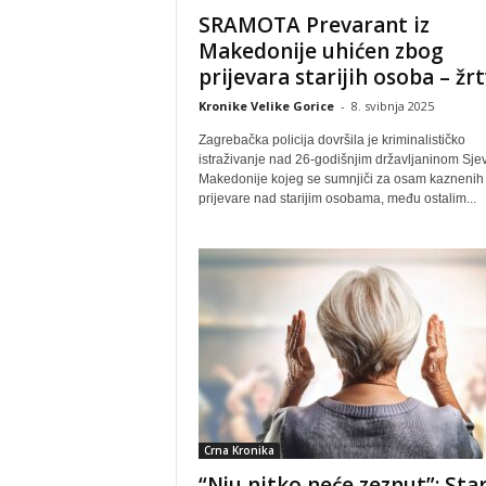
SRAMOTA Prevarant iz
Makedonije uhićen zbog
prijevara starijih osoba – žrtv
Kronike Velike Gorice
-
8. svibnja 2025
Zagrebačka policija dovršila je kriminalističko
istraživanje nad 26-godišnjim državljaninom Sje
Makedonije kojeg se sumnjiči za osam kaznenih 
prijevare nad starijim osobama, među ostalim...
Crna Kronika
“Nju nitko neće zeznut”: Star