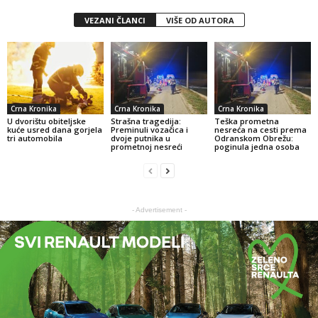
VEZANI ČLANCI
VIŠE OD AUTORA
Crna Kronika
Crna Kronika
Crna Kronika
U dvorištu obiteljske
Strašna tragedija:
Teška prometna
kuće usred dana gorjela
Preminuli vozačica i
nesreća na cesti prema
tri automobila
dvoje putnika u
Odranskom Obrežu:
prometnoj nesreći
poginula jedna osoba
- Advertisement -