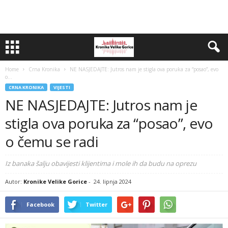
Home
Crna Kronika
NE NASJEDAJTE: Jutros nam je stigla ova poruka za “posao”, evo
o...
CRNA KRONIKA
VIJESTI
NE NASJEDAJTE: Jutros nam je
stigla ova poruka za “posao”, evo
o čemu se radi
Iz banaka šalju obavijesti klijentima i mole ih da budu na oprezu
Autor:
Kronike Velike Gorice
-
24. lipnja 2024
Facebook
Twitter