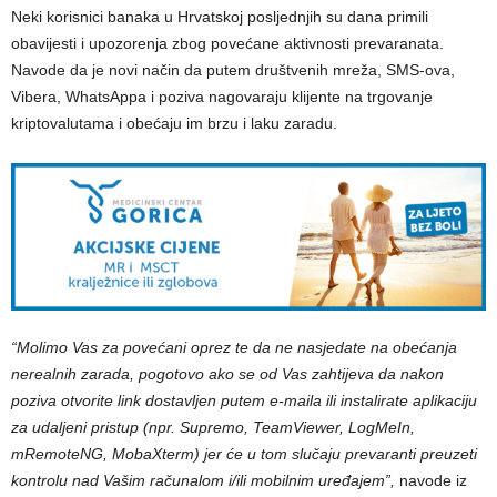
Neki korisnici banaka u Hrvatskoj posljednjih su dana primili
obavijesti i upozorenja zbog povećane aktivnosti prevaranata.
Navode da je novi način da putem društvenih mreža, SMS-ova,
Vibera, WhatsAppa i poziva nagovaraju klijente na trgovanje
kriptovalutama i obećaju im brzu i laku zaradu.
“Molimo Vas za povećani oprez te da ne nasjedate na obećanja
nerealnih zarada, pogotovo ako se od Vas zahtijeva da nakon
poziva otvorite link dostavljen putem e-maila ili instalirate aplikaciju
za udaljeni pristup (npr. Supremo, TeamViewer, LogMeIn,
mRemoteNG, MobaXterm) jer će u tom slučaju prevaranti preuzeti
kontrolu nad Vašim računalom i/ili mobilnim uređajem”,
navode iz