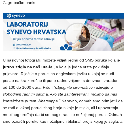
Zagrebačke banke.
U naslovnoj fotografiji možete vidjeti jednu od SMS poruka koja je
jutros stigla na naš uređaj
, a koja je jedna vrsta pokušaja
prijevare. Riječ je o poruci na engleskom jeziku u kojoj se nudi
posao na kratkoročno ili puno radno vrijeme s dnevnom zaradom
od 100 do 1000 eura. Pišu i
“izbjegnite siromaštvo i uživajte u
slobodnim radnim satima. Ako ste zainteresirani, molimo da nas
kontaktirate putem Whatsappa.”
Naravno, odmah smo primijetili da
se radi o lažnoj poruci zbog broja s koje je stigla, ali i upozorenja
mobilnog uređaja da bi se moglo raditi o neželjenoj poruci. Odmah
smo označili poruku kao neželjenu i blokirali broj s kojeg je stigla, a