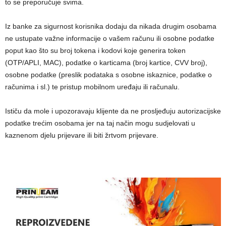
to se preporučuje svima.
Iz banke za sigurnost korisnika dodaju da nikada drugim osobama
ne ustupate važne informacije o vašem računu ili osobne podatke
poput kao što su broj tokena i kodovi koje generira token
(OTP/APLI, MAC), podatke o karticama (broj kartice, CVV broj),
osobne podatke (preslik podataka s osobne iskaznice, podatke o
računima i sl.) te pristup mobilnom uređaju ili računalu.
Ističu da mole i upozoravaju klijente da ne prosljeđuju autorizacijske
podatke trećim osobama jer na taj način mogu sudjelovati u
kaznenom djelu prijevare ili biti žrtvom prijevare.