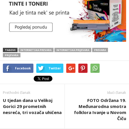
TAGOVI
INTERNETSKA PREVARA
INTERNETSKA PRIJEVARA
PREVARA
PRIJEVARA
Facebook
Twitter
Prethodni članak
Idući članak
U tjedan dana u Velikoj
FOTO Održana 19.
Gorici 29 prometnih
Međunarodna smotra
nesreća, tri vozača uhićena
folklora Ivanje u Novom
Čiču