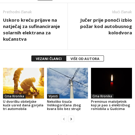
Prethodni članak
Idući članak
Uskoro kreću prijave na
Jučer prije ponoći izbio
natječaj za sufinanciranje
požar kod autobusnog
solarnih elektrana za
kolodvora
kućanstva
VEZANI ČLANCI
VIŠE OD AUTORA
Crna Kronika
Vijesti
Crna Kronika
U dvorištu obiteljske
Nekoliko tisuća
Preminuo maloljetnik
kuće usred dana gorjela
Velikogoričana zbog
koji je pao s električnog
tri automobila
kvara bilo bez struje
romobila u Gudcima