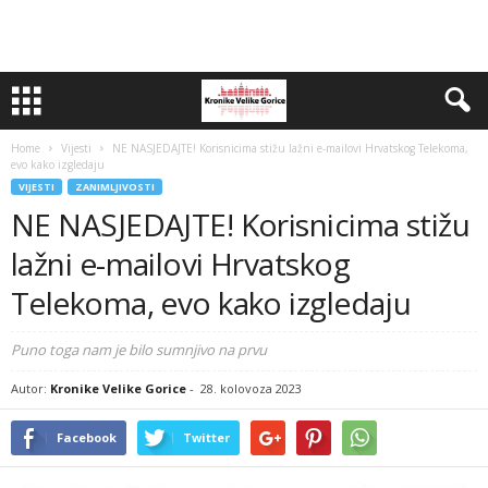
Home
Vijesti
NE NASJEDAJTE! Korisnicima stižu lažni e-mailovi Hrvatskog Telekoma,
evo kako izgledaju
VIJESTI
ZANIMLJIVOSTI
NE NASJEDAJTE! Korisnicima stižu
lažni e-mailovi Hrvatskog
Telekoma, evo kako izgledaju
Puno toga nam je bilo sumnjivo na prvu
Autor:
Kronike Velike Gorice
-
28. kolovoza 2023
Facebook
Twitter