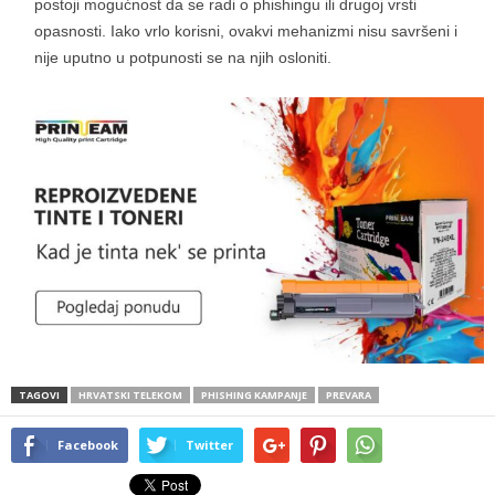
postoji mogućnost da se radi o phishingu ili drugoj vrsti
opasnosti. Iako vrlo korisni, ovakvi mehanizmi nisu savršeni i
nije uputno u potpunosti se na njih osloniti.
TAGOVI
HRVATSKI TELEKOM
PHISHING KAMPANJE
PREVARA
Facebook
Twitter