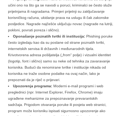
učini ono na što ga se navodi u poruci, kriminalci se često služe
prijetnjama ili nagradama. Primjeri prijetnji su zaključavanje
korisničkog računa, ukidanje prava na uslugu ili čak zakonske
posljedice. Nagrade najčešće uključuju novac (nagrade na lutriji,
pokloni, povrati poreza i slično).
Oponašanje poznatih tvrtki ili institucija:
Phishing poruke
često izgledaju kao da su poslane od strane poznatih tvrtki,
internetskih servisa ili državnih i međunarodnih tijela.
Krivotvorena adresa pošiljatelja („from“ polje) i vizualni identitet
(logotip, font i slično) samo su neke od tehnika za zavaravanje
korisnika. Budući da renomirane tvrtke i institucije nikada od
korisnika ne traže osobne podatke na ovaj način, lako je
prepoznati da je riječ o prijevari.
Upozorenja programa:
Moderni e-mail programi i web
preglednici (npr. Internet Explorer, Firefox, Chrome) imaju
ugrađene mehanizme za prepoznavanje prevarantskih
sadržaja. Prigodom otvaranja poruke ili posjeta web stranici,
program može korisniku ispisati sigurnosno upozorenje ako