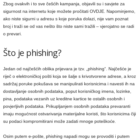
Zbog ovakvih i to sve češćih kampanja, objavili su i savjete za
sigurnost na internetu koje možete pročitati OVDJE. Napominjemo,
ako niste sigurni u adresu s koje poruka dolazi, nije vam poznat
broj i traži se od vas nešto što niste sami tražili – vjerojatno se radi
o prevari.
Što je phishing?
Jedan od najčešćih oblika prijevara je tzv. „phishing“. Najčešće je
riječ o elektroničkoj pošti koja se šalje s krivotvorene adrese, a kroz
sadržaj poruke pokušava se manipulirati korisnicima i navesti ih na
dostavljanje osobnih podataka, poput korisničkog imena, lozinke,
pina, podataka vezanih uz kreditne kartice te ostalih osobnih i
povjerljivih podataka. Prikupljanjem osobnih podataka prevaranti
imaju mogućnost ostvarivanja materijalne koristi, što korisnicima čiji
su podaci kompromitirani može zadati mnoge poteškoće.
Osim putem e-pošte, phishing napadi mogu se provoditi i putem