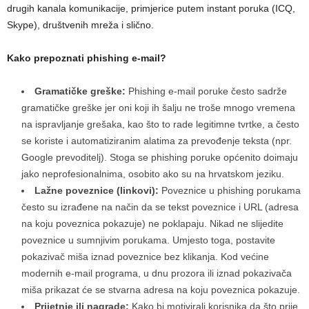
drugih kanala komunikacije, primjerice putem instant poruka (ICQ,
Skype), društvenih mreža i slično.
Kako prepoznati phishing e-mail?
Gramatičke greške:
Phishing e-mail poruke često sadrže
gramatičke greške jer oni koji ih šalju ne troše mnogo vremena
na ispravljanje grešaka, kao što to rade legitimne tvrtke, a često
se koriste i automatiziranim alatima za prevođenje teksta (npr.
Google prevoditelj). Stoga se phishing poruke općenito doimaju
jako neprofesionalnima, osobito ako su na hrvatskom jeziku.
Lažne poveznice (linkovi):
Poveznice u phishing porukama
često su izrađene na način da se tekst poveznice i URL (adresa
na koju poveznica pokazuje) ne poklapaju. Nikad ne slijedite
poveznice u sumnjivim porukama. Umjesto toga, postavite
pokazivač miša iznad poveznice bez klikanja. Kod većine
modernih e-mail programa, u dnu prozora ili iznad pokazivača
miša prikazat će se stvarna adresa na koju poveznica pokazuje.
Prijetnje ili nagrade:
Kako bi motivirali korisnika da što prije