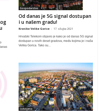
Gospodarstvo
Od danas je 5G signal dostupan
kog
i u našem gradu!
u
Kronike Velike Gorice
-
17. ožujka 2021
Hrvatski Telekom objavio je kako je od danas 5G signal
dostupan u novih deset gradova, među kojima je i naša
o
Velika Gorica. Tako su...
 danas
Izdvojeno