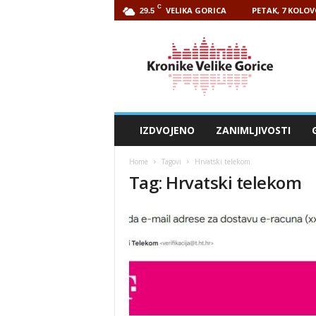
C
VELIKA GORICA
PETAK, 7 KOLOV
29.5
Kronike
Velike
Gorice
IZDVOJENO
ZANIMLJIVOSTI
Home
Tagovi
Hrvatski telekom
Tag: Hrvatski telekom