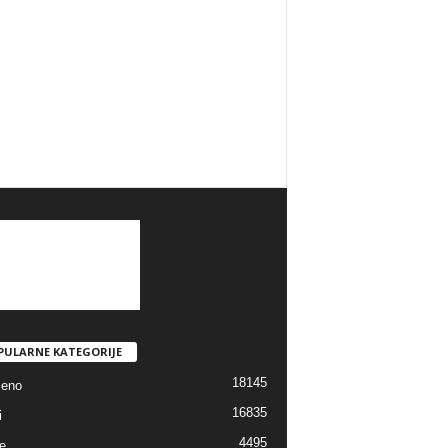
PULARNE KATEGORIJE
18145
jeno
16835
i
4495
e