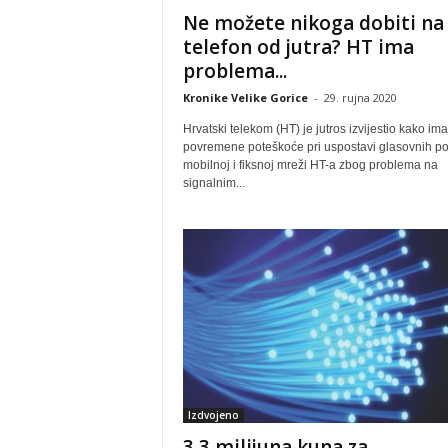
Ne možete nikoga dobiti na
telefon od jutra? HT ima
problema...
Kronike Velike Gorice
-
29. rujna 2020
Hrvatski telekom (HT) je jutros izvijestio kako ima
povremene poteškoće pri uspostavi glasovnih po
mobilnoj i fiksnoj mreži HT-a zbog problema na
signalnim...
Izdvojeno
3,3 milijuna kuna za