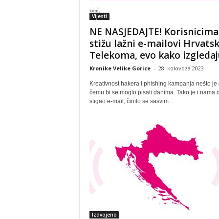
Vijesti
NE NASJEDAJTE! Korisnicima
stižu lažni e-mailovi Hrvats
Telekoma, evo kako izgledaj
Kronike Velike Gorice
-
28. kolovoza 2023
Kreativnost hakera i phishing kampanja nešto je 
čemu bi se moglo pisati danima. Tako je i nama
stigao e-mail, činilo se sasvim...
Izdvojeno