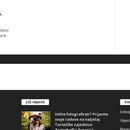
.
loženo
a te
JOŠ OBJAVA
PO
Izdvo
Volite fotografirati? Prijavite
svoje radove na natječaj
Vijest
Turističke zajednice
Zagrebačke županije
Najav