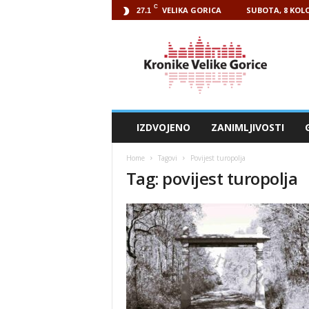
C
VELIKA GORICA
SUBOTA, 8 KOLO
27.1
Kronike
Velike
Gorice
IZDVOJENO
ZANIMLJIVOSTI
Home
Tagovi
Povijest turopolja
Tag: povijest turopolja