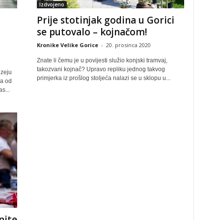
Izdvojeno
Prije stotinjak godina u Gorici
se putovalo – kojnačom!
Kronike Velike Gorice
-
20. prosinca 2020
Znate li čemu je u povijesti služio konjski tramvaj,
takozvani kojnač? Upravo repliku jednog takvog
uzeju
primjerka iz prošlog stoljeća nalazi se u sklopu u...
ca od
s...
nite