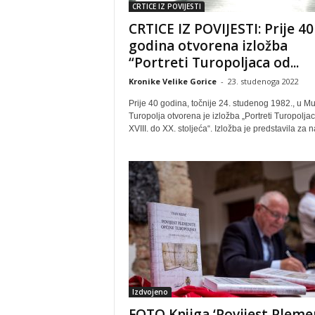
CRTICE IZ POVIJESTI
CRTICE IZ POVIJESTI: Prije 40
godina otvorena izložba
“Portreti Turopoljaca od...
Kronike Velike Gorice
-
23. studenoga 2022
Prije 40 godina, točnije 24. studenog 1982., u M
Turopolja otvorena je izložba „Portreti Turopolja
XVIII. do XX. stoljeća“. Izložba je predstavila za na
Izdvojeno
FOTO Knjiga ‘Povijest Pleme