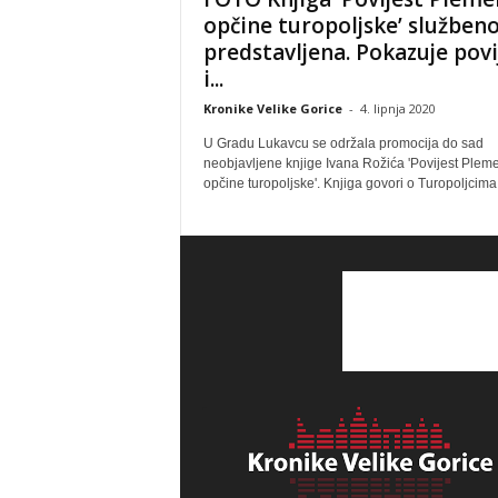
opčine turopoljske’ služben
predstavljena. Pokazuje povi
i...
Kronike Velike Gorice
-
4. lipnja 2020
U Gradu Lukavcu se održala promocija do sad
neobjavljene knjige Ivana Rožića 'Povijest Pleme
opčine turopoljske'. Knjiga govori o Turopoljcima t