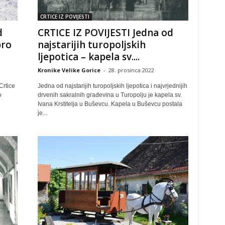
CRTICE IZ POVIJESTI
d
CRTICE IZ POVIJESTI Jedna od
bro
najstarijih turopoljskih
ljepotica – kapela sv....
Kronike Velike Gorice
-
28. prosinca 2022
Crtice
Jedna od najstarijih turopoljskih ljepotica i najvrjednijih
o
drvenih sakralnih građevina u Turopolju je kapela sv.
Ivana Krstitelja u Buševcu. Kapela u Buševcu postala
je...