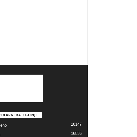
PULARNE KATEGORIJE
18147
jeno
16836
i