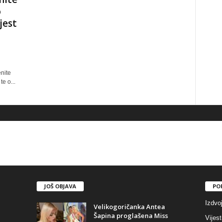
o
jest
nite
e o...
JOŠ OBJAVA
PO
Izdvo
Velikogoričanka Antea
Šapina proglašena Miss
Vijest