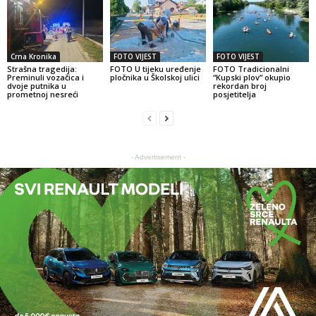
Crna Kronika
FOTO VIJEST
FOTO VIJEST
Strašna tragedija:
FOTO U tijeku uređenje
FOTO Tradicionalni
Preminuli vozačica i
pločnika u Školskoj ulici
“Kupski plov” okupio
dvoje putnika u
rekordan broj
prometnoj nesreći
posjetitelja
- Advertisement -