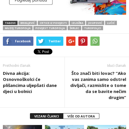
TAGOVI
BRIGLJEVIĆ
CRTICE IZ POVIJESTI
IZLOŽBA
JOSIPOVIĆ
LUČIĆ
MUZEJ TUROPOLJA
POVIJEST TUROPOLJA
ŠKRLEC
TUROPOLJCI
Facebook
Twitter
Prethodni članak
Idući članak
Divna akcija:
Što znači biti lovac? “Ako
Osnovnoškolci će
vas zanima samo odstrel
plišancima uljepšati dane
divljači, razmislite o tome
djeci u bolnici
da se bavite nečim
drugim”
VEZANI ČLANCI
VIŠE OD AUTORA