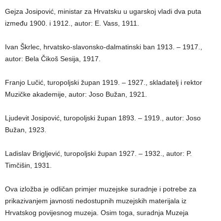
Gejza Josipović, ministar za Hrvatsku u ugarskoj vladi dva puta
između 1900. i 1912., autor: E. Vass, 1911.
Ivan Škrlec, hrvatsko-slavonsko-dalmatinski ban 1913. – 1917.,
autor: Bela Čikoš Sesija, 1917.
Franjo Lučić, turopoljski župan 1919. – 1927., skladatelj i rektor
Muzičke akademije, autor: Joso Bužan, 1921.
Ljudevit Josipović, turopoljski župan 1893. – 1919., autor: Joso
Bužan, 1923.
Ladislav Brigljević, turopoljski župan 1927. – 1932., autor: P.
Timčišin, 1931.
Ova izložba je odličan primjer muzejske suradnje i potrebe za
prikazivanjem javnosti nedostupnih muzejskih materijala iz
Hrvatskog povijesnog muzeja. Osim toga, suradnja Muzeja