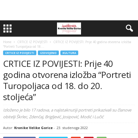
Home
CRTICE IZ POVIJESTI
CRTICE IZ POVIJESTI: Prije 40 godina otvorena izložba
“Portreti Turopoljaca od 18....
CRTICE IZ POVIJESTI
IZDVOJENO
KULTURA
CRTICE IZ POVIJESTI: Prije 40
godina otvorena izložba “Portreti
Turopoljaca od 18. do 20.
stoljeća”
Izloženo je bilo 17 radova, a najistaknutiji portreti prikazivali su članove
obitelji Škrlec, Zdenčaj, Brigljević, Josipović, Modić i Lučić
Autor:
Kronike Velike Gorice
-
23. studenoga 2022