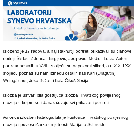
Izloženo je 17 radova, a najistaknutiji portreti prikazivali su članove
obitelji Škrlec, Zdenčaj, Brigljević, Josipović, Modić i Lučić. Autori
portreta nastalih u XVIII. stoljeću su nepoznati slikari, a u XIX. i XX.
stoljeću poznati su nam između ostalih naš Karl (Dragutin)
Weingärtner, Joso Bužan i Bela Čikoš Sesija.
Izložba je ustvari bila gostujuća izložba Hrvatskog povijesnog
muzeja u kojem se i danas čuvaju svi prikazani portreti.
Autorica izložbe i kataloga bila je kustosica Hrvatskog povijesnog
muzeja i povjesničarka umjetnosti Marijana Schneider.