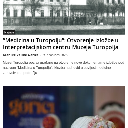
Najave
“Medicina u Turopolju”: Otvorenje izložbe u
Interpretacijskom centru Muzeja Turopolja
Kronike Velike Gorice
-
9. prosinca 2025
Muzej Turopolja poziva građane na otvorenje nove dokumentarne izložbe pod
nazivom "Medicina u Turopolju". Izložba nudi uvid u povijest medicine i
zdravstva na području...