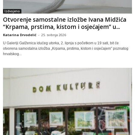
Izdvojeno
Otvorenje samostalne izložbe Ivana Midžića
“Krpama, prstima, kistom i osjećajem” u...
Katarina Drvodelić
-
25. svibnja 2026
U Galeriji Galženica idućeg utorka, 2. lipnja s početkom u 19 sati, bit će
otvorena samostalna izložba „Krpama, prstima, kistom i osjećajem” poznatog
hrvatskog...