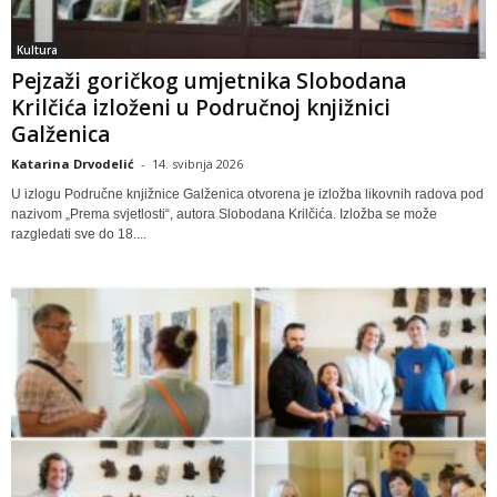
Kultura
Pejzaži goričkog umjetnika Slobodana
Krilčića izloženi u Područnoj knjižnici
Galženica
Katarina Drvodelić
-
14. svibnja 2026
U izlogu Područne knjižnice Galženica otvorena je izložba likovnih radova pod
nazivom „Prema svjetlosti“, autora Slobodana Krilčića. Izložba se može
razgledati sve do 18....