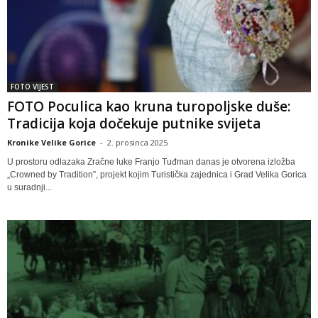
FOTO VIJEST
FOTO Poculica kao kruna turopoljske duše:
Tradicija koja dočekuje putnike svijeta
Kronike Velike Gorice
-
2. prosinca 2025
U prostoru odlazaka Zračne luke Franjo Tuđman danas je otvorena izložba
„Crowned by Tradition”, projekt kojim Turistička zajednica i Grad Velika Gorica
u suradnji...