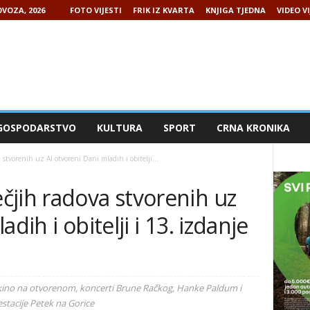
VOZA, 2026
FOTO VIJESTI
FRIK IZ KVARTA
KNJIGA TJEDNA
VIDEO VI
GOSPODARSTVO
KULTURA
SPORT
CRNA KRONIKA
tvorenih uz AI otvoreni Dani mladih i obitelji...
čjih radova stvorenih uz
dih i obitelji i 13. izdanje
 kino na otvorenom, koncerti Brune Račkog, Hanke Paldum i
stacije Petek na Gorice