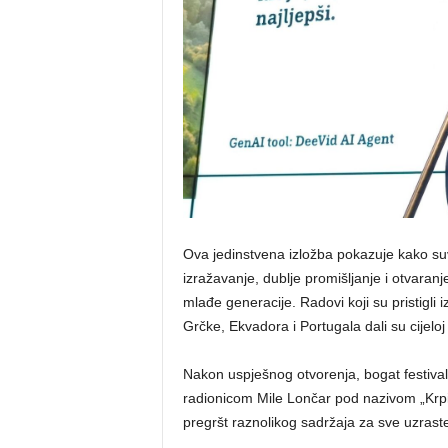
Ova jedinstvena izložba pokazuje kako su
izražavanje, dublje promišljanje i otvara
mlađe generacije. Radovi koji su pristigli
Grčke, Ekvadora i Portugala dali su cijelo
Nakon uspješnog otvorenja, bogat festiva
radionicom Mile Lončar pod nazivom „Krpic
pregršt raznolikog sadržaja za sve uzrast