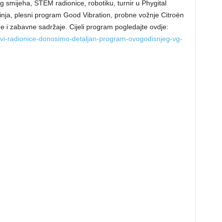
eg smijeha, STEM radionice, robotiku, turnir u Phygital
inja, plesni program Good Vibration, probne vožnje Citroën
e i zabavne sadržaje. Cijeli program pogledajte ovdje:
ovi-radionice-donosimo-detaljan-program-ovogodisnjeg-vg-