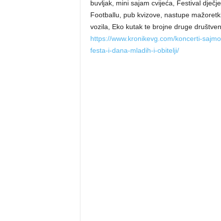
buvljak, mini sajam cvijeća, Festival dječj
Footballu, pub kvizove, nastupe mažoretk
vozila, Eko kutak te brojne druge društven
https://www.kronikevg.com/koncerti-sajm
festa-i-dana-mladih-i-obitelji/