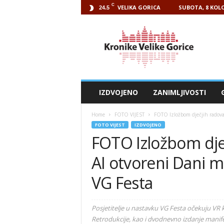
C
VELIKA GORICA
SUBOTA, 8 KOLO
24.5
Kronike
Velike
Gorice
IZDVOJENO
ZANIMLJIVOSTI
Home
FOTO VIJEST
FOTO Izložbom dječjih radova s
FOTO VIJEST
IZDVOJENO
FOTO Izložbom dje
AI otvoreni Dani mla
VG Festa
Posjetitelje u nastavku VG Festa očekuju VR
Retrodukcije, kao i dvodnevno izdanje manife