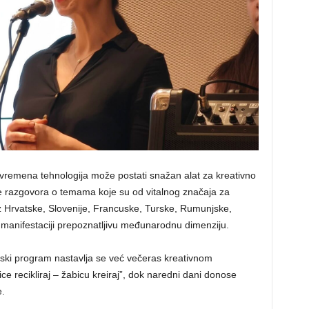
vremena tehnologija može postati snažan alat za kreativno
nje razgovora o temama koje su od vitalnog značaja za
 iz Hrvatske, Slovenije, Francuske, Turske, Rumunjske,
j manifestaciji prepoznatljivu međunarodnu dimenziju.
lski program nastavlja se već večeras kreativnom
e recikliraj – žabicu kreiraj”, dok naredni dani donose
e.