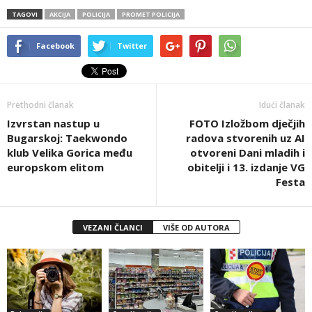
TAGOVI
AKCIJA
POLICIJA
PROMET POLICIJA
Facebook
Twitter
Prethodni članak
Idući članak
Izvrstan nastup u
FOTO Izložbom dječjih
Bugarskoj: Taekwondo
radova stvorenih uz AI
klub Velika Gorica među
otvoreni Dani mladih i
europskom elitom
obitelji i 13. izdanje VG
Festa
VEZANI ČLANCI
VIŠE OD AUTORA