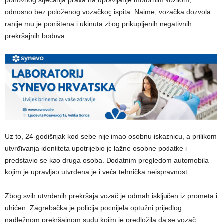
ponovnog stjecanja prava na upravljanje motornim vozilom,
odnosno bez položenog vozačkog ispita. Naime, vozačka dozvola
ranije mu je poništena i ukinuta zbog prikupljenih negativnih
prekršajnih bodova.
Uz to, 24-godišnjak kod sebe nije imao osobnu iskaznicu, a prilikom
utvrđivanja identiteta upotrijebio je lažne osobne podatke i
predstavio se kao druga osoba. Dodatnim pregledom automobila
kojim je upravljao utvrđena je i veća tehnička neispravnost.
Zbog svih utvrđenih prekršaja vozač je odmah isključen iz prometa i
uhićen. Zagrebačka je policija podnijela optužni prijedlog
nadležnom prekršajnom sudu kojim je predložila da se vozač