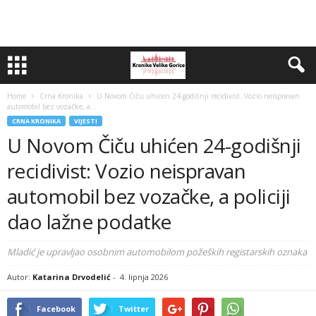
Home
Crna Kronika
U Novom Čiču uhićen 24-godišnji recidivist: Vozio neispravan
automobil bez vozačke, a...
CRNA KRONIKA
VIJESTI
U Novom Čiču uhićen 24-godišnji
recidivist: Vozio neispravan
automobil bez vozačke, a policiji
dao lažne podatke
Mladić je upravljao osobnim automobilom požeških registarskih oznaka
Autor:
Katarina Drvodelić
-
4. lipnja 2026
Facebook
Twitter