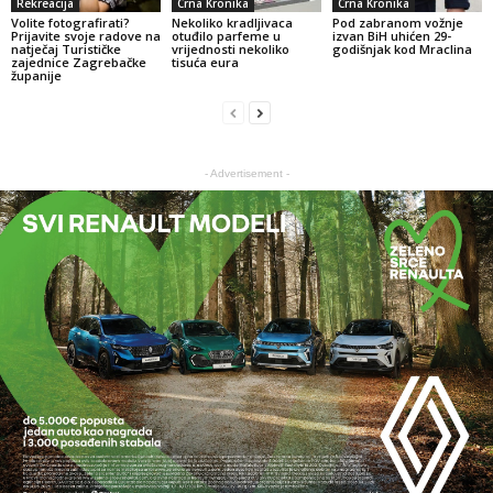
Rekreacija
Crna Kronika
Crna Kronika
Volite fotografirati?
Nekoliko kradljivaca
Pod zabranom vožnje
Prijavite svoje radove na
otuđilo parfeme u
izvan BiH uhićen 29-
natječaj Turističke
vrijednosti nekoliko
godišnjak kod Mraclina
zajednice Zagrebačke
tisuća eura
županije
- Advertisement -