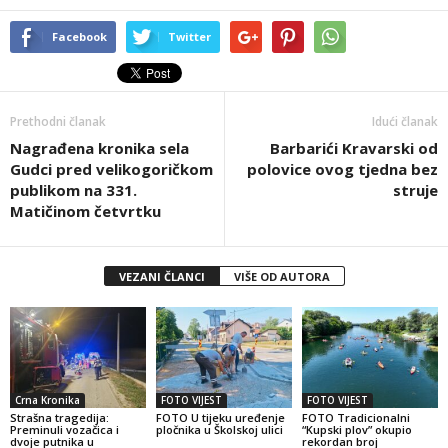
Facebook
Twitter
Prethodni članak
Idući članak
Nagrađena kronika sela
Barbarići Kravarski od
Gudci pred velikogoričkom
polovice ovog tjedna bez
publikom na 331.
struje
Matičinom četvrtku
VEZANI ČLANCI
VIŠE OD AUTORA
Crna Kronika
FOTO VIJEST
FOTO VIJEST
Strašna tragedija:
FOTO U tijeku uređenje
FOTO Tradicionalni
Preminuli vozačica i
pločnika u Školskoj ulici
“Kupski plov” okupio
dvoje putnika u
rekordan broj