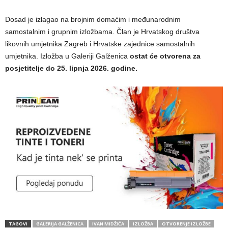
Dosad je izlagao na brojnim domaćim i međunarodnim
samostalnim i grupnim izložbama. Član je Hrvatskog društva
likovnih umjetnika Zagreb i Hrvatske zajednice samostalnih
umjetnika. Izložba u Galeriji Galženica
ostat će otvorena za
posjetitelje do 25. lipnja 2026. godine.
TAGOVI
GALERIJA GALŽENICA
IVAN MIDŽIĆA
IZLOŽBA
OTVORENJE IZLOŽBE