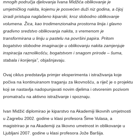
mnogih područja djelovanja Ivana Midžića oblikovanje je
umjetničkog nakita, kojemu je posvećen duži niz godina, a čijoj
izradi pristupa naglašeno kiparski, kroz slobodno oblikovanje
volumena. Žica, kao trodimenzionalna prostorna linija i glavno
gradivno sredstvo oblikovanja nakita, s vremenom je
transformirana u liniju u pastelu na površini papira. Pritom
bogatstvo slobodne imaginacije u oblikovanju nakita zamjenjuje
inspiracija raznolikošću, bogatstvom i snagom prirode – šuma,
stabala i korijenja”,
objašnjavaju.
Ovaj ciklus predstavlja primjer eksperimenta i istraživanja koje
počiva na kontinuiranom traganju za likovnošću, a riječ je o projektu
koji se nastavlja nadopunjavati novim djelima i otvorenim pozivom
promatraču na aktivno istraživanje i spoznaju.
Ivan Midžić diplomirao je kiparstvo na Akademiji likovnih umjetnosti
u Zagrebu 2002. godine u klasi profesora Šime Vulasa, a
magistrirao je na Akademiji za likovno umetnost in oblikovanje u
Ljubljani 2007. godine u klasi profesora Jože Baršija.