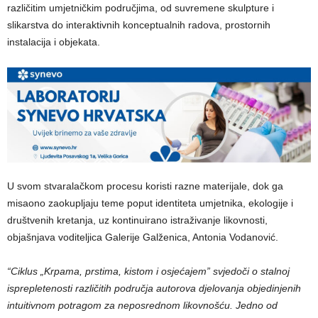
različitim umjetničkim područjima, od suvremene skulpture i
slikarstva do interaktivnih konceptualnih radova, prostornih
instalacija i objekata.
U svom stvaralačkom procesu koristi razne materijale, dok ga
misaono zaokupljaju teme poput identiteta umjetnika, ekologije i
društvenih kretanja, uz kontinuirano istraživanje likovnosti,
objašnjava voditeljica Galerije Galženica, Antonia Vodanović.
“Ciklus „Krpama, prstima, kistom i osjećajem” svjedoči o stalnoj
isprepletenosti različitih područja autorova djelovanja objedinjenih
intuitivnom potragom za neposrednom likovnošću. Jedno od