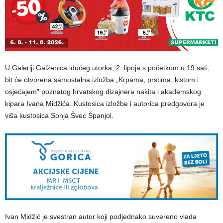
U Galeriji Galženica idućeg utorka, 2. lipnja s početkom u 19 sati,
bit će otvorena samostalna izložba „Krpama, prstima, kistom i
osjećajem” poznatog hrvatskog dizajnera nakita i akademskog
kipara Ivana Midžića. Kustosica izložbe i autorica predgovora je
viša kustosica Sonja Švec Španjol.
Ivan Midžić je svestran autor koji podjednako suvereno vlada