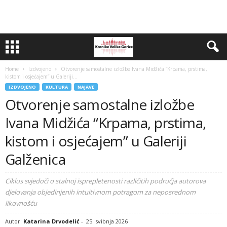
Home
Izdvojeno
Otvorenje samostalne izložbe Ivana Midžića “Krpama, prstima,
kistom i osjećajem” u Galeriji...
IZDVOJENO
KULTURA
NAJAVE
Otvorenje samostalne izložbe
Ivana Midžića “Krpama, prstima,
kistom i osjećajem” u Galeriji
Galženica
Ciklus svjedoči o stalnoj isprepletenosti različitih područja autorova
djelovanja objedinjenih intuitivnom potragom za neposrednom
likovnošću
Autor:
Katarina Drvodelić
-
25. svibnja 2026