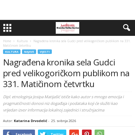
Home
Kultura
Nagrađena kronika sela Gudci pred velikogoričkom publikom na 331.
Matičinom četvrtku
KULTURA
NAJAVE
VIJESTI
Nagrađena kronika sela Gudci
pred velikogoričkom publikom na
331. Matičinom četvrtku
Dipl. etnologinja Josipa Matijašić ističe kako autor s mnogo emocija i
pragmatičnosti donosi niz događaja i podataka koji će služiti kao
vrijedan izvor informacija lokalnoj zajednici i stručnjacima
Autor:
Katarina Drvodelić
-
25. svibnja 2026
Facebook
Twitter