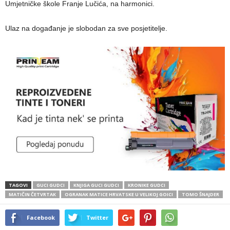
Umjetničke škole Franje Lučića, na harmonici.
Ulaz na događanje je slobodan za sve posjetitelje.
TAGOVI
GUCI GUDCI
KNJIGA GUCI GUDCI
KRONIKE GUDCI
MATIČIN ČETVRTAK
OGRANAK MATICE HRVATSKE U VELIKOJ GOICI
TOMO ŠNAJDER
Facebook
Twitter