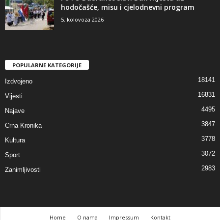
hodočašće, misu i cjelodnevni program
5. kolovoza 2026
POPULARNE KATEGORIJE
18141
Izdvojeno
16831
Vijesti
4495
Najave
3847
Crna Kronika
3778
Kultura
3072
Sport
2983
Zanimljivosti
Home
O nama
Impressum
Kontakt