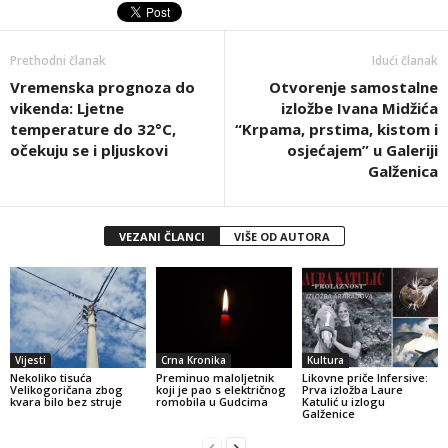
Prethodni članak
Idući članak
Vremenska prognoza do
Otvorenje samostalne
vikenda: Ljetne
izložbe Ivana Midžića
temperature do 32°C,
“Krpama, prstima, kistom i
očekuju se i pljuskovi
osjećajem” u Galeriji
Galženica
VEZANI ČLANCI
VIŠE OD AUTORA
Vijesti
Crna Kronika
Kultura
Nekoliko tisuća
Preminuo maloljetnik
Likovne priče Infersive:
Velikogoričana zbog
koji je pao s električnog
Prva izložba Laure
kvara bilo bez struje
romobila u Gudcima
Katulić u izlogu
Galženice