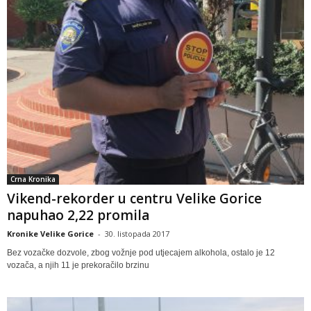
Crna Kronika
Vikend-rekorder u centru Velike Gorice
napuhao 2,22 promila
Kronike Velike Gorice
-
30. listopada 2017
Bez vozačke dozvole, zbog vožnje pod utjecajem alkohola, ostalo je 12
vozača, a njih 11 je prekoračilo brzinu