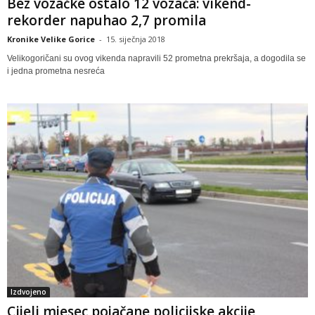
Bez vozačke ostalo 12 vozača: vikend-
rekorder napuhao 2,7 promila
Kronike Velike Gorice
-
15. siječnja 2018
Velikogoričani su ovog vikenda napravili 52 prometna prekršaja, a dogodila se
i jedna prometna nesreća
Izdvojeno
Cijeli mjesec pojačane policijske akcije