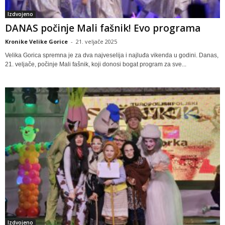
Izdvojeno
DANAS počinje Mali fašnik! Evo programa
Kronike Velike Gorice
-
21. veljače 2025
Velika Gorica spremna je za dva najveselija i najluđa vikenda u godini. Danas,
21. veljače, počinje Mali fašnik, koji donosi bogat program za sve...
Izdvojeno