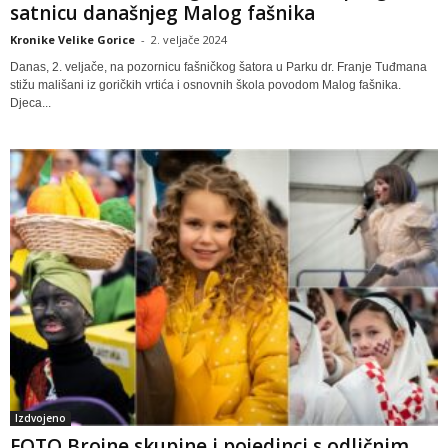
satnicu današnjeg Malog fašnika
Kronike Velike Gorice
-
2. veljače 2024
Danas, 2. veljače, na pozornicu fašničkog šatora u Parku dr. Franje Tuđmana
stižu mališani iz goričkih vrtića i osnovnih škola povodom Malog fašnika.
Djeca...
Izdvojeno
FOTO Brojne skupine i pojedinci s odličnim