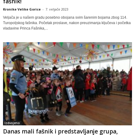
fašnik!
Kronike Velike Gorice
-
7. veljače 2023
Veljača je u našem gradu posebno obojana svim šarenim bojama zbog 114.
Turopoljskog fašnika. Početak proslave, nakon preuzimanja ključeva i početka
vladavine Princa Fašnika,...
Izdvojeno
Danas mali fašnik i predstavljanje grupa,