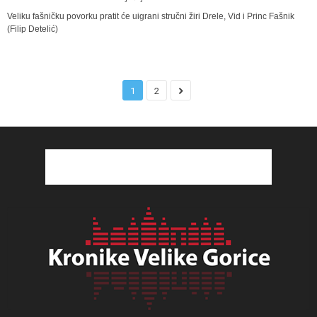
Veliku fašničku povorku pratit će uigrani stručni žiri Drele, Vid i Princ Fašnik
(Filip Detelić)
1
2