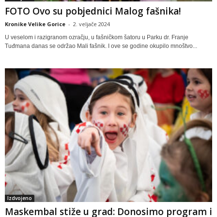
FOTO Ovo su pobjednici Malog fašnika!
Kronike Velike Gorice
-
2. veljače 2024
U veselom i razigranom ozračju, u fašničkom šatoru u Parku dr. Franje
Tuđmana danas se održao Mali fašnik. I ove se godine okupilo mnoštvo...
Izdvojeno
Maskembal stiže u grad: Donosimo program i