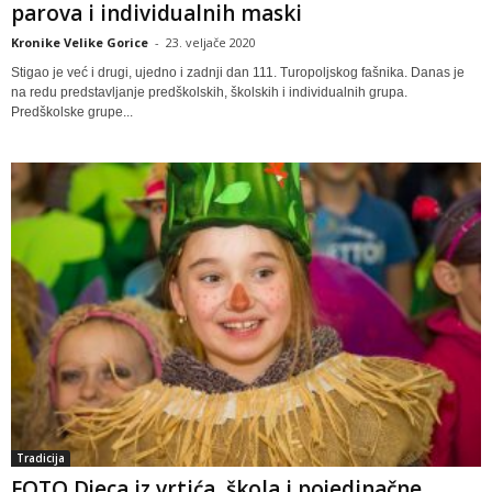
parova i individualnih maski
Kronike Velike Gorice
-
23. veljače 2020
Stigao je već i drugi, ujedno i zadnji dan 111. Turopoljskog fašnika. Danas je
na redu predstavljanje predškolskih, školskih i individualnih grupa.
Predškolske grupe...
Tradicija
FOTO Djeca iz vrtića, škola i pojedinačne