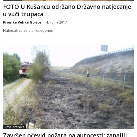
FOTO U Kušancu održano Državno natjecanje
u vuči trupaca
Kronike Velike Gorice
-
4. rujna 2017
Natjecali su se u tri kategorije.
Crna Kronika
Završen očevid požara na autocesti: zapalili