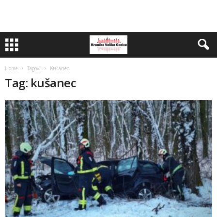
Home
Tagovi
Kušanec
Tag: kušanec