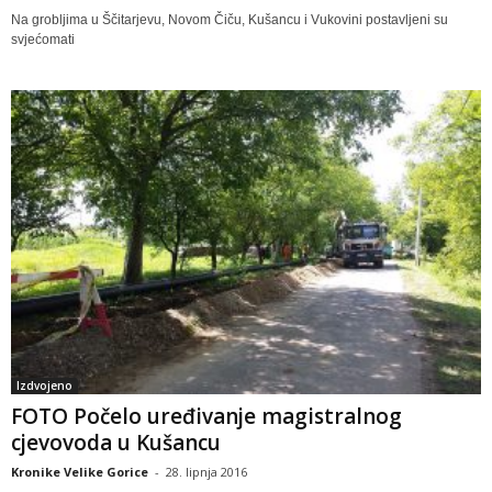
Na grobljima u Ščitarjevu, Novom Čiču, Kušancu i Vukovini postavljeni su
svjećomati
Izdvojeno
FOTO Počelo uređivanje magistralnog
cjevovoda u Kušancu
Kronike Velike Gorice
-
28. lipnja 2016