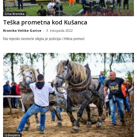
Crna Kronika
Teška prometna kod Kušanca
Kronike Velike Gorice
-
3. listopada 2022
Na mjesto nesreće stigla je policija i Hitna pomoć
Izdvojeno