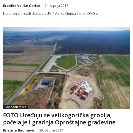
Kronike Velike Gorice
-
24. srpnja 2017
Na teren su izašli djelatnici JVP Velika Gorica i četiri DVD-a
Gospodarstvo
FOTO Uređuju se velikogorička groblja,
počela je i gradnja Oproštajne građevine
Kristina Bubnjević
-
29. ožujka 2017