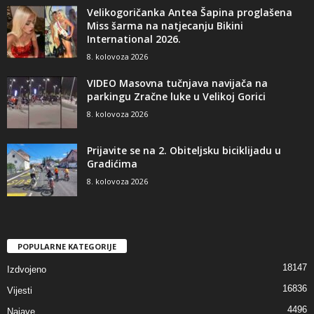
Velikogoričanka Antea Šapina proglašena
Miss šarma na natjecanju Bikini
International 2026.
8. kolovoza 2026
VIDEO Masovna tučnjava navijača na
parkingu Zračne luke u Velikoj Gorici
8. kolovoza 2026
Prijavite se na 2. Obiteljsku biciklijadu u
Gradićima
8. kolovoza 2026
POPULARNE KATEGORIJE
18147
Izdvojeno
16836
Vijesti
4496
Najave