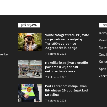
JOŠ OBJAVA
PO
Izdvo
Volite fotografirati? Prijavite
svoje radove na natječaj
Vijest
Turističke zajednice
Zagrebačke županije
Najav
7. kolovoza 2026
Velike
Crna 
Kultu
Nekoliko kradljivaca otuđilo
parfeme u vrijednosti
Sport
nekoliko tisuća eura
Zaniml
7. kolovoza 2026
Pod zabranom vožnje izvan
BiH uhićen 29-godišnjak kod
Mraclina
7. kolovoza 2026