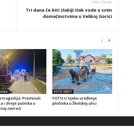
Idući članak
Tri dana će biti slabiji tlak vode u svim
domaćinstvima u Velikoj Gorici
onika
FOTO VIJEST
 tragedija: Preminuli
FOTO U tijeku uređenje
a i dvoje putnika u
pločnika u Školskoj ulici
noj nesreći