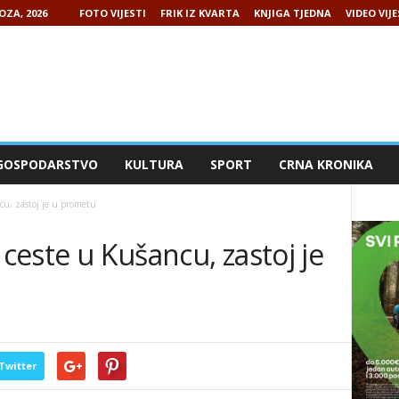
OZA, 2026
FOTO VIJESTI
FRIK IZ KVARTA
KNJIGA TJEDNA
VIDEO VIJE
GOSPODARSTVO
KULTURA
SPORT
CRNA KRONIKA
cu, zastoj je u prometu
 ceste u Kušancu, zastoj je
Twitter