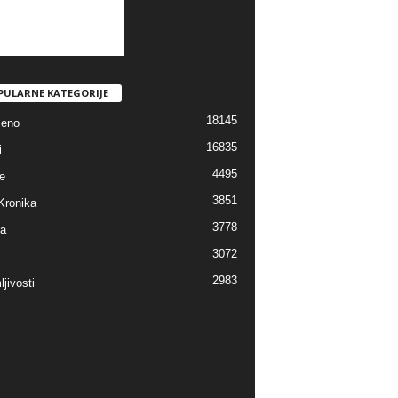
PULARNE KATEGORIJE
18145
jeno
16835
i
4495
e
3851
Kronika
3778
ra
3072
2983
jivosti