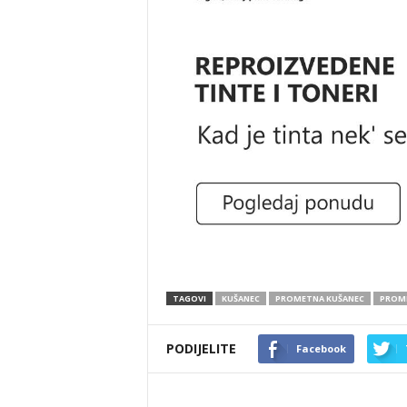
TAGOVI
KUŠANEC
PROMETNA KUŠANEC
PROME
PODIJELITE
Facebook