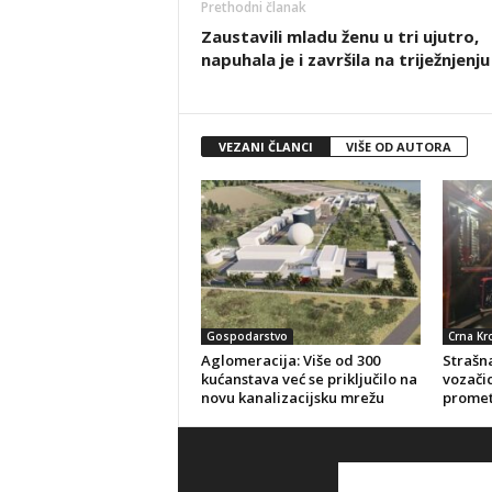
Prethodni članak
Zaustavili mladu ženu u tri ujutro,
napuhala je i završila na triježnjenju
VEZANI ČLANCI
VIŠE OD AUTORA
Gospodarstvo
Crna Kr
Aglomeracija: Više od 300
Strašna
kućanstava već se priključilo na
vozačic
novu kanalizacijsku mrežu
promet