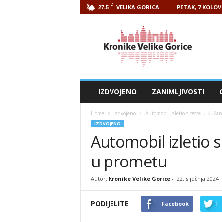
C
VELIKA GORICA
PETAK, 7 KOLOV
27.5
Kronike
Velike
Gorice
IZDVOJENO
ZANIMLJIVOSTI
Home
Izdvojeno
Automobil izletio s ceste u Kušan
IZDVOJENO
Automobil izletio s
u prometu
Autor:
Kronike Velike Gorice
-
22. siječnja 2024
PODIJELITE
Facebook