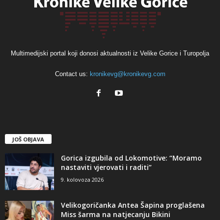
Multimedijski portal koji donosi aktualnosti iz Velike Gorice i Turopolja
Contact us:
kronikevg@kronikevg.com
JOŠ OBJAVA
Gorica izgubila od Lokomotive: “Moramo
nastaviti vjerovati i raditi”
9. kolovoza 2026
Velikogoričanka Antea Šapina proglašena
Miss šarma na natjecanju Bikini