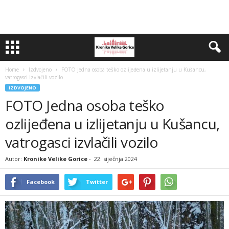
Home
Izdvojeno
FOTO Jedna osoba teško ozlijeđena u izlijetanju u Kušancu,
vatrogasci izvlačili vozilo
IZDVOJENO
FOTO Jedna osoba teško
ozlijeđena u izlijetanju u Kušancu,
vatrogasci izvlačili vozilo
Autor:
Kronike Velike Gorice
-
22. siječnja 2024
Facebook
Twitter