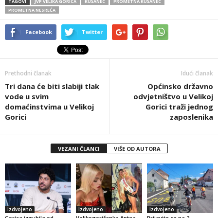
TAGOVI
JVP VELIKA GORICA
KUŠANEC
PROMETNA KUŠANEC
PROMETNA NESREĆA
Facebook
Twitter
Prethodni članak
Idući članak
Tri dana će biti slabiji tlak
Općinsko državno
vode u svim
odvjetništvo u Velikoj
domaćinstvima u Velikoj
Gorici traži jednog
Gorici
zaposlenika
VEZANI ČLANCI
VIŠE OD AUTORA
Izdvojeno
Izdvojeno
Izdvojeno
Gorica izgubila od
Velikogoričanka Antea
Prijavite se na 2.