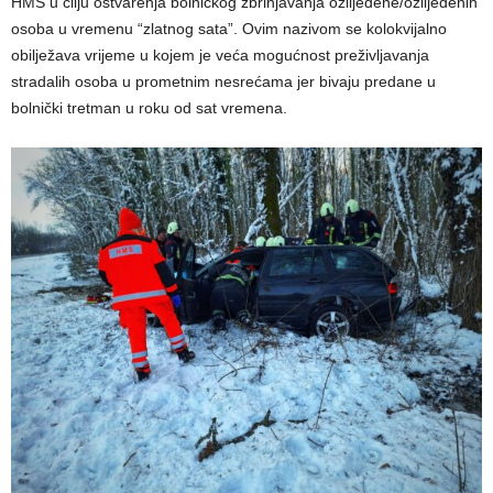
HMS u cilju ostvarenja bolničkog zbrinjavanja ozlijeđene/ozlijeđenih
osoba u vremenu “zlatnog sata”. Ovim nazivom se kolokvijalno
obilježava vrijeme u kojem je veća mogućnost preživljavanja
stradalih osoba u prometnim nesrećama jer bivaju predane u
bolnički tretman u roku od sat vremena.