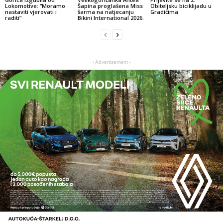
Lokomotive: “Moramo
Šapina proglašena Miss
Obiteljsku biciklijadu u
nastaviti vjerovati i
šarma na natjecanju
Gradićima
raditi”
Bikini International 2026.
- Advertisement -