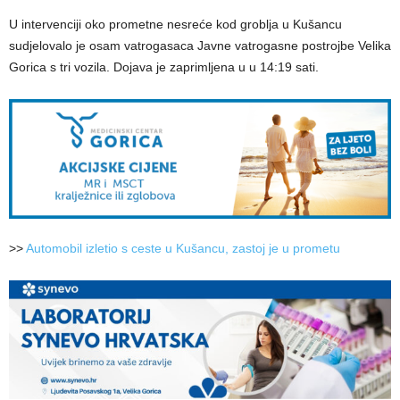
U intervenciji oko prometne nesreće kod groblja u Kušancu
sudjelovalo je osam vatrogasaca Javne vatrogasne postrojbe Velika
Gorica s tri vozila. Dojava je zaprimljena u u 14:19 sati.
>>
Automobil izletio s ceste u Kušancu, zastoj je u prometu