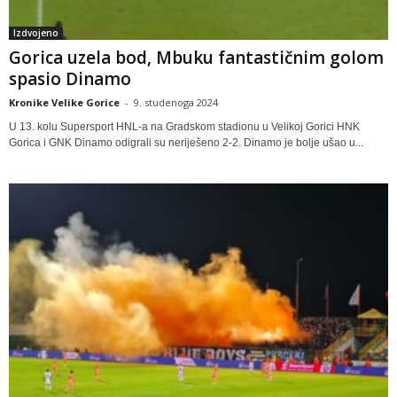
Izdvojeno
Gorica uzela bod, Mbuku fantastičnim golom
spasio Dinamo
Kronike Velike Gorice
-
9. studenoga 2024
U 13. kolu Supersport HNL-a na Gradskom stadionu u Velikoj Gorici HNK
Gorica i GNK Dinamo odigrali su neriješeno 2-2. Dinamo je bolje ušao u...