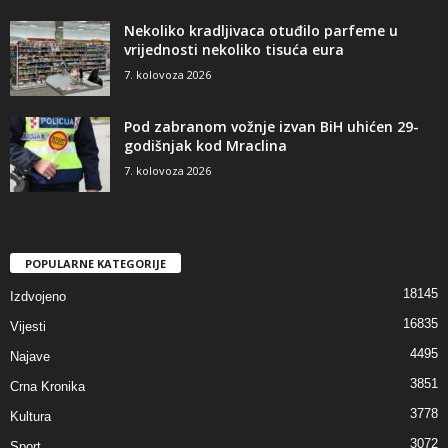
Nekoliko kradljivaca otuđilo parfeme u
vrijednosti nekoliko tisuća eura
7. kolovoza 2026
Pod zabranom vožnje izvan BiH uhićen 29-
godišnjak kod Mraclina
7. kolovoza 2026
POPULARNE KATEGORIJE
18145
Izdvojeno
16835
Vijesti
4495
Najave
3851
Crna Kronika
3778
Kultura
3072
Sport