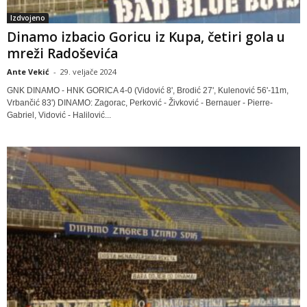
Izdvojeno
Dinamo izbacio Goricu iz Kupa, četiri gola u
mreži Radoševića
Ante Vekić
-
29. veljače 2024
GNK DINAMO - HNK GORICA 4-0 (Vidović 8', Brodić 27', Kulenović 56'-11m,
Vrbančić 83') DINAMO: Zagorac, Perković - Živković - Bernauer - Pierre-
Gabriel, Vidović - Halilović...