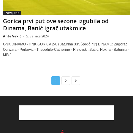
Izdvojeno
Gorica prvi put ove sezone izgubila od
Dinama, Banić igrač utakmice
Ante Vekić
-
5. veljače 2024
GNK DINAMO - HNK GORICA 2-0 (Baturina 33', Špikić 73') DINAMO: Zagorac,
Ogiwara - Perković - Theophile-Catherine - Ristovski, Sučić, Hoxha - Baturina -
Mišić -...
1
2