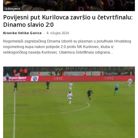
Izdvojeno
Povijesni put Kurilovca završio u četvrtfinalu:
Dinamo slavio 2:0
Kronike Velike Gorice
-
4. ožujka 2026
Nogometaši zagrebačkog Dinama izborili su plasman u polufinale Hrvatskog
nogometnog kupa nakon pobjede 2:0 protiv NK Kurilovec, kluba iz
velikogoričkog naselja Kurilovec. Utakmica četvrtfinala odigrana...