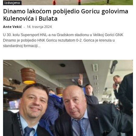
Izdvojeno
Dinamo lakoćom pobijedio Goricu golovima
Kulenovića i Bulata
Ante Vekić
-
14. travnja 2024
U 30. kolu Supersport HNL-a na Gradskom stadionu u Velikoj Gorici GNK
Dinamo je pobijedio HNK Goricu rezultatom 0-2. Gorica je krenula u
standardnoj formaciji...