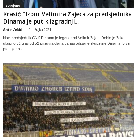
Izdvojeno
Krasić: “Izbor Velimira Zajeca za predsjednika
Dinama je put k izgradnji...
Ante Vekić
-
10. ožujka 2024
Novi predsjednik GNK Dinama je legendarni Velimir Zajec. Dobio je Zeko
ukupno 31 glas od 52 prisutna člana danas održane skupštine Dinama. Bivši
predsjednik...