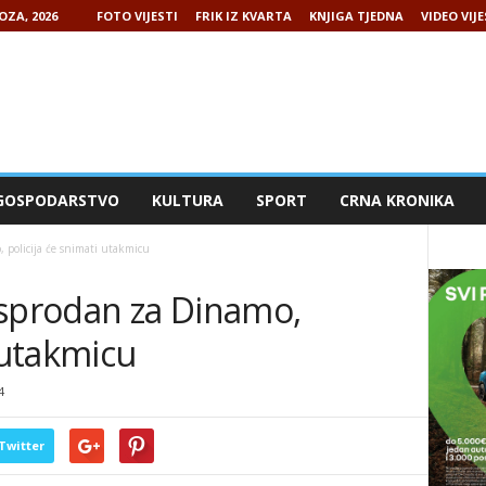
OZA, 2026
FOTO VIJESTI
FRIK IZ KVARTA
KNJIGA TJEDNA
VIDEO VIJE
GOSPODARSTVO
KULTURA
SPORT
CRNA KRONIKA
 policija će snimati utakmicu
asprodan za Dinamo,
 utakmicu
4
Twitter