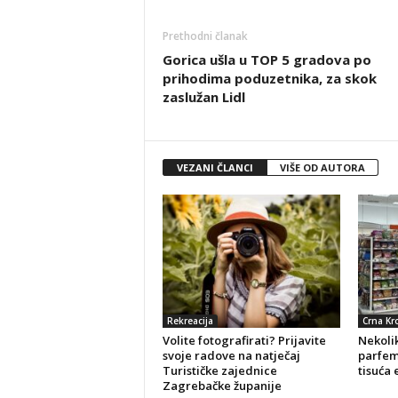
Prethodni članak
Gorica ušla u TOP 5 gradova po
prihodima poduzetnika, za skok
zaslužan Lidl
VEZANI ČLANCI
VIŠE OD AUTORA
Rekreacija
Crna Kr
Volite fotografirati? Prijavite
Nekolik
svoje radove na natječaj
parfeme
Turističke zajednice
tisuća 
Zagrebačke županije