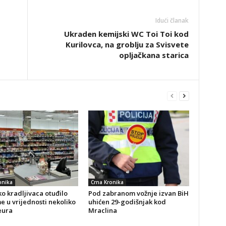
Idući članak
Ukraden kemijski WC Toi Toi kod
Kurilovca, na groblju za Svisvete
opljačkana starica
onika
Crna Kronika
o kradljivaca otuđilo
Pod zabranom vožnje izvan BiH
 u vrijednosti nekoliko
uhićen 29-godišnjak kod
eura
Mraclina