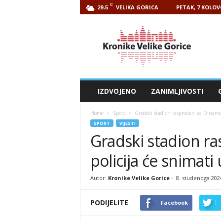
C
VELIKA GORICA
PETAK, 7 KOLOV
29.5
Kronike
Velike
Gorice
IZDVOJENO
ZANIMLJIVOSTI
Home
Sport
Gradski stadion rasprodan za Dinamo,
SPORT
VIJESTI
Gradski stadion r
policija će snimati
Autor:
Kronike Velike Gorice
-
8. studenoga 202
PODIJELITE
Facebook