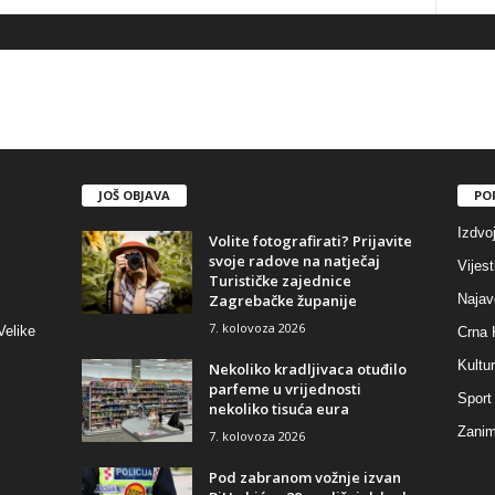
JOŠ OBJAVA
PO
Izdvo
Volite fotografirati? Prijavite
svoje radove na natječaj
Vijest
Turističke zajednice
Zagrebačke županije
Najav
7. kolovoza 2026
Velike
Crna 
Kultu
Nekoliko kradljivaca otuđilo
parfeme u vrijednosti
Sport
nekoliko tisuća eura
Zaniml
7. kolovoza 2026
Pod zabranom vožnje izvan