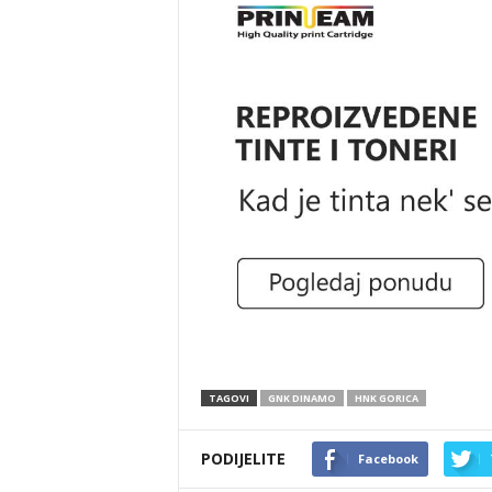
TAGOVI
GNK DINAMO
HNK GORICA
PODIJELITE
Facebook