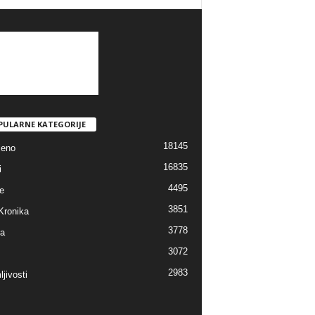
PULARNE KATEGORIJE
18145
jeno
16835
i
4495
e
3851
Kronika
3778
ra
3072
2983
jivosti