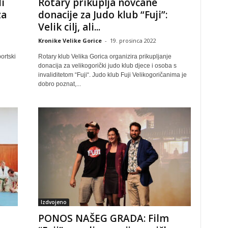
i
Rotary prikuplja novčane
za
donacije za Judo klub “Fuji”:
Velik cilj, ali...
Kronike Velike Gorice
-
19. prosinca 2022
ortski
Rotary klub Velika Gorica organizira prikupljanje
donacija za velikogorički judo klub djece i osoba s
invaliditetom “Fuji“. Judo klub Fuji Velikogoričanima je
dobro poznat,...
Izdvojeno
PONOS NAŠEG GRADA: Film