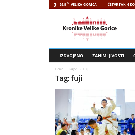
C
VELIKA GORICA
ČETVRTAK, 6 KO
26.8
Kronike
Velike
Gorice
IZDVOJENO
ZANIMLJIVOSTI
Home
Tagovi
Fuji
Tag: fuji