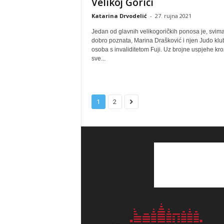
Velikoj Gorici
Katarina Drvodelić
-
27. rujna 2021
Jedan od glavnih velikogoričkih ponosa je, svim
dobro poznata, Marina Drašković i njen Judo klu
osoba s invaliditetom Fuji. Uz brojne uspjehe kro
sve...
1
2