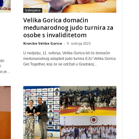
Izdvojeno
Velika Gorica domaćin
međunarodnog judo turnira za
osobe s invaliditetom
Kronike Velike Gorice
-
9. svibnja 2025
U nedjelju, 11. svibnja, Velika Gorica bit će domaćin
međunarodnog adapted judo turnira EJU Velika Gorica
uju
Get Together, koji će se održati u Gradskoj...
i
 je...