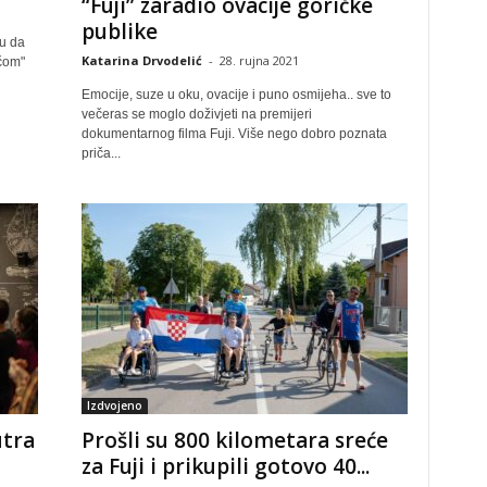
“Fuji” zaradio ovacije goričke
publike
ću da
Katarina Drvodelić
-
28. rujna 2021
čom"
Emocije, suze u oku, ovacije i puno osmijeha.. sve to
večeras se moglo doživjeti na premijeri
dokumentarnog filma Fuji. Više nego dobro poznata
priča...
Izdvojeno
utra
Prošli su 800 kilometara sreće
za Fuji i prikupili gotovo 40...