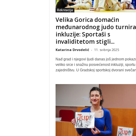
Rekreacija
Velika Gorica domaćin
međunarodnog judo turnira
inkluzije: Sportaši s
invaliditetom stigli...
Katarina Drvodelić
-
11. svibnja 2025
Nađ grad i njegovi ljudi danas još jednom pokaz
veliko srce i snažnu posvećenost inkluziji, sportu 
zajedništvu. U Gradskoj sportskoj dvorani svečano