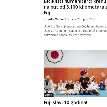
Biciklisti humanitarci krenul
na put od 3.100 kilometara 
Fuji
Kronike Velike Gorice
-
25. lipnja 2023
U Velikoj Gorici je jutros započeo humanitarno sp
izazov „Put za Fuji“ kojem je u cilju pružiti pomoć
potrebitima i podići svijest o važnosti...
Vijesti
Fuji slavi 10 godina!