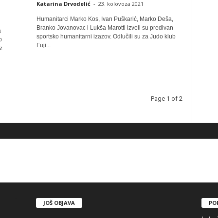
Katarina Drvodelić
-
23. kolovoza 2021
Humanitarci Marko Kos, Ivan Puškarić, Marko Deša,
Branko Jovanovac i Lukša Marotti izveli su predivan
a
sportsko humanitarni izazov. Odlučili su za Judo klub
b
Fuji...
z
Page 1 of 2
JOŠ OBJAVA
PO