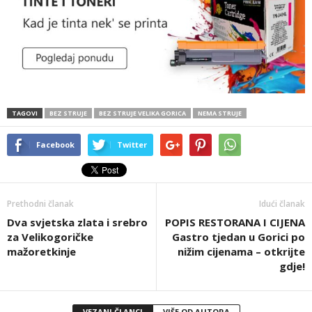
TAGOVI
BEZ STRUJE
BEZ STRUJE VELIKA GORICA
NEMA STRUJE
Facebook
Twitter
Prethodni članak
Idući članak
Dva svjetska zlata i srebro
POPIS RESTORANA I CIJENA
za Velikogoričke
Gastro tjedan u Gorici po
mažoretkinje
nižim cijenama – otkrijte
gdje!
VEZANI ČLANCI
VIŠE OD AUTORA