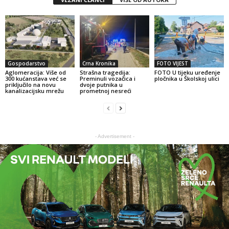
Gospodarstvo
Crna Kronika
FOTO VIJEST
Aglomeracija: Više od
Strašna tragedija:
FOTO U tijeku uređenje
300 kućanstava već se
Preminuli vozačica i
pločnika u Školskoj ulici
priključilo na novu
dvoje putnika u
kanalizacijsku mrežu
prometnoj nesreći
- Advertisement -