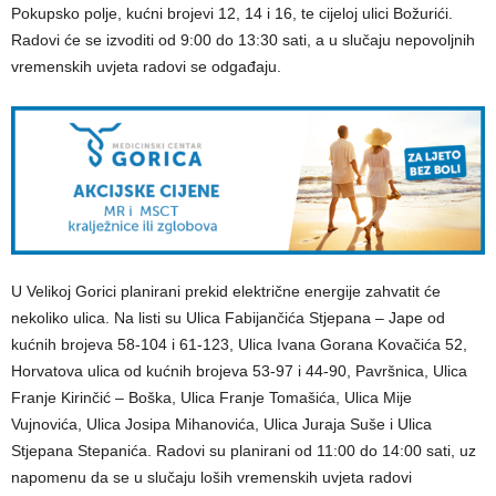
Pokupsko polje, kućni brojevi 12, 14 i 16, te cijeloj ulici Božurići.
Radovi će se izvoditi od 9:00 do 13:30 sati, a u slučaju nepovoljnih
vremenskih uvjeta radovi se odgađaju.
U Velikoj Gorici planirani prekid električne energije zahvatit će
nekoliko ulica. Na listi su Ulica Fabijančića Stjepana – Jape od
kućnih brojeva 58-104 i 61-123, Ulica Ivana Gorana Kovačića 52,
Horvatova ulica od kućnih brojeva 53-97 i 44-90, Pavršnica, Ulica
Franje Kirinčić – Boška, Ulica Franje Tomašića, Ulica Mije
Vujnovića, Ulica Josipa Mihanovića, Ulica Juraja Suše i Ulica
Stjepana Stepanića. Radovi su planirani od 11:00 do 14:00 sati, uz
napomenu da se u slučaju loših vremenskih uvjeta radovi