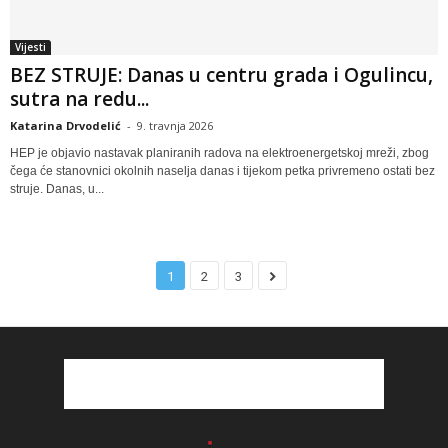
Vijesti
BEZ STRUJE: Danas u centru grada i Ogulincu,
sutra na redu...
Katarina Drvodelić
-
9. travnja 2026
HEP je objavio nastavak planiranih radova na elektroenergetskoj mreži, zbog
čega će stanovnici okolnih naselja danas i tijekom petka privremeno ostati bez
struje. Danas, u...
1
2
3