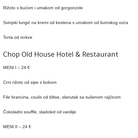
Rižoto s bućom i umakom od gorgonzole
Svinjski lungić na kremi od kestena s umakom od šumskog voća
Torta od mrkve
Chop Old House Hotel & Restaurant
MENI I – 24 €
Crni rižoto od sipe s bobom
File brancina, coulis od blitve, slanutak sa sušenom rajčicom
Čokoladni souffle, sladoled od vanilije
MENI II – 24 €