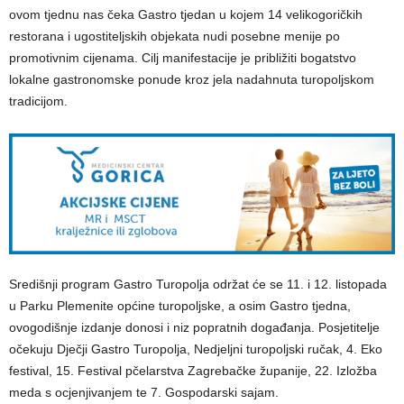
ovom tjednu nas čeka Gastro tjedan u kojem 14 velikogoričkih
restorana i ugostiteljskih objekata nudi posebne menije po
promotivnim cijenama. Cilj manifestacije je približiti bogatstvo
lokalne gastronomske ponude kroz jela nadahnuta turopoljskom
tradicijom.
Središnji program Gastro Turopolja održat će se 11. i 12. listopada
u Parku Plemenite općine turopoljske, a osim Gastro tjedna,
ovogodišnje izdanje donosi i niz popratnih događanja. Posjetitelje
očekuju Dječji Gastro Turopolja, Nedjeljni turopoljski ručak, 4. Eko
festival, 15. Festival pčelarstva Zagrebačke županije, 22. Izložba
meda s ocjenjivanjem te 7. Gospodarski sajam.