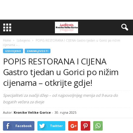
Home
Izdvojeno
POPIS RESTORANA I CIJENA Gastro tjedan u Gorici po nižim
cijenama –...
IZDVOJENO
ZANIMLJIVOSTI
POPIS RESTORANA I CIJENA
Gastro tjedan u Gorici po nižim
cijenama – otkrijte gdje!
Specijaliteti za svačiji džep – od najpovoljnijeg menija od 9 eura do
bogatih večera za dvoje
Autor:
Kronike Velike Gorice
-
30. rujna 2025
Facebook
Twitter