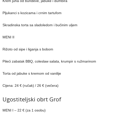
Krem juha od bundeve, jabuke i đumbira
Pljukanci s kozicama i crnim tartufom
Skradinska torta sa sladoledom i bučinim uljem
MENI II
Rižoto od sipe i liganja s bobom
Pileći zabatak BBQ, coleslaw salata, krumpir s ružmarinom
Torta od jabuke s kremom od vanilije
Cijena: 24 € (ručak) / 26 € (večera)
Ugostiteljski obrt Grof
MENI I – 22 € (za 1 osobu)