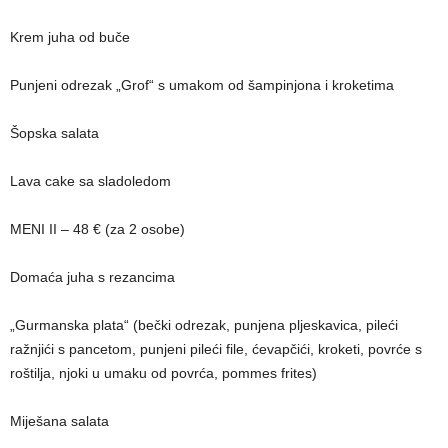
Krem juha od buče
Punjeni odrezak „Grof“ s umakom od šampinjona i kroketima
Šopska salata
Lava cake sa sladoledom
MENI II – 48 € (za 2 osobe)
Domaća juha s rezancima
„Gurmanska plata“ (bečki odrezak, punjena pljeskavica, pileći
ražnjići s pancetom, punjeni pileći file, ćevapčići, kroketi, povrće s
roštilja, njoki u umaku od povrća, pommes frites)
Miješana salata