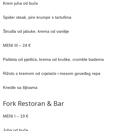
Krem juha od buče
Spider steak, pire krumpir s tartufima
Štrudla od jabuke, krema od vanilije
MENI III – 24 €
Pašteta od pjetlića, krema od kruške, crumble badema
Rižoto s kremom od cvjetače i mesom goveđeg repa
Knedle sa šljivama
Fork Restoran & Bar
MENI I – 19 €
Juha od buče