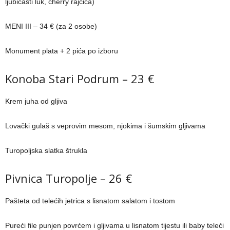
ljubičasti luk, cherry rajčica)
MENI III – 34 € (za 2 osobe)
Monument plata + 2 pića po izboru
Konoba Stari Podrum – 23 €
Krem juha od gljiva
Lovački gulaš s veprovim mesom, njokima i šumskim gljivama
Turopoljska slatka štrukla
Pivnica Turopolje – 26 €
Pašteta od telećih jetrica s lisnatom salatom i tostom
Pureći file punjen povrćem i gljivama u lisnatom tijestu ili baby teleći