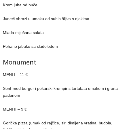
Krem juha od buče
Juneći obrazi u umaku od suhih šljiva s njokima
Mlada miješana salata
Pohane jabuke sa sladoledom
Monument
MENI I – 11 €
Senf-med burger i pekarski krumpir s tartufata umakom i grana
padanom
MENI II – 9 €
Gorička pizza (umak od rajčice, sir, dimljena vratina, buđola,