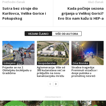
Prethodni članak
Idući članak
Sutra bez struje dio
Kada počinje sezona
Kurilovca, Velike Gorice i
grijanja u Velikoj Gorici?
Pokupskog
Evo što nam kažu iz HEP-a
VEZANI ČLANCI
VIŠE OD AUTORA
Izdvojeno
Gospodarstvo
Crna Kronika
Prijavite se na 2.
Aglomeracija: Više od
Strašna tragedija:
Obiteljsku biciklijadu u
300 kućanstava već se
Preminuli vozačica i
Gradićima
priključilo na novu
dvoje putnika u
kanalizacijsku mrežu
prometnoj nesreći
- Advertisement -