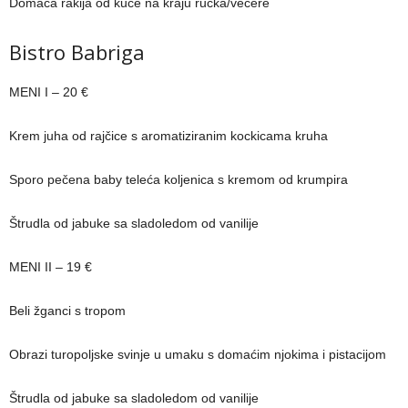
Domaća rakija od kuće na kraju ručka/večere
Bistro Babriga
MENI I – 20 €
Krem juha od rajčice s aromatiziranim kockicama kruha
Sporo pečena baby teleća koljenica s kremom od krumpira
Štrudla od jabuke sa sladoledom od vanilije
MENI II – 19 €
Beli žganci s tropom
Obrazi turopoljske svinje u umaku s domaćim njokima i pistacijom
Štrudla od jabuke sa sladoledom od vanilije