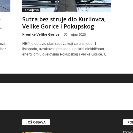
Izdvojeno
–
Sutra bez struje dio Kurilovca,
..
Velike Gorice i Pokupskog
Kronike Velike Gorice
-
30. rujna 2025
eži,
HEP je objavio plan radova koji će u srijedu, 1.
 bez
listopada, uzrokovati prekide u opskrbi električnom
energijom u dijelovima Pokupskog i Velike Gorice. U...
JOŠ OBJAVA
PO
Izdvo