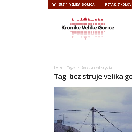
C
VELIKA GORICA
PETAK, 7 KOLOV
35.7
Kronike
Velike
Gorice
Home
Tagovi
Bez struje velika gorica
Tag: bez struje velika g