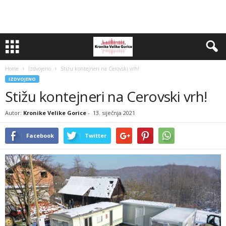
Home
Izdvojeno
Stižu kontejneri na Cerovski vrh!
IZDVOJENO
Stižu kontejneri na Cerovski vrh!
Autor:
Kronike Velike Gorice
-
13. siječnja 2021
Facebook
Twitter