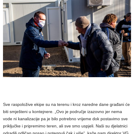
Sve raspoložive ekipe su na terenu i kroz naredne dane građani će
biti smješteni u kontejnere. „Ovo je područje izazovno jer nema
vode ni kanalizacije pa je bilo potrebno vrijeme dok postavimo sve
priključke i pripremimo teren, ali sve smo uspjeli. Naši su djelatnici
odradili odličan posao i potegnuli čak i više“, kaže nam direktor VG