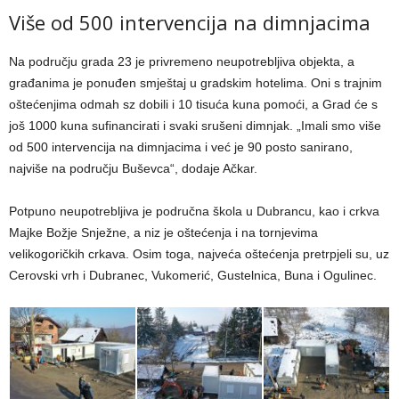
Više od 500 intervencija na dimnjacima
Na području grada 23 je privremeno neupotrebljiva objekta, a
građanima je ponuđen smještaj u gradskim hotelima. Oni s trajnim
oštećenjima odmah sz dobili i 10 tisuća kuna pomoći, a Grad će s
još 1000 kuna sufinancirati i svaki srušeni dimnjak. „Imali smo više
od 500 intervencija na dimnjacima i već je 90 posto sanirano,
najviše na području Buševca“, dodaje Ačkar.
Potpuno neupotrebljiva je područna škola u Dubrancu, kao i crkva
Majke Božje Snježne, a niz je oštećenja i na tornjevima
velikogoričkih crkava. Osim toga, najveća oštećenja pretrpjeli su, uz
Cerovski vrh i Dubranec, Vukomerić, Gustelnica, Buna i Ogulinec.