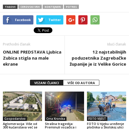
TAGOVI
CEROVSKI VRH
KONTEJNERI
POTRES
Facebook
Twitter
Prethodni članak
Idući članak
ONLINE PREDSTAVA Ljubica
12 najstabilnijih
Zubica stigla na male
poduzetnika Zagrebačke
ekrane
županije je iz Velike Gorice
VEZANI ČLANCI
VIŠE OD AUTORA
Gospodarstvo
Crna Kronika
FOTO VIJEST
Aglomeracija: Više od
Strašna tragedija:
FOTO U tijeku uređenje
300 kućanstava već se
Preminuli vozačica i
pločnika u Školskoj ulici