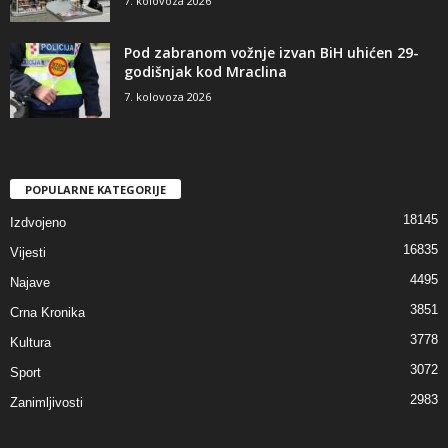
7. kolovoza 2026
Pod zabranom vožnje izvan BiH uhićen 29-
godišnjak kod Mraclina
7. kolovoza 2026
POPULARNE KATEGORIJE
18145
Izdvojeno
16835
Vijesti
4495
Najave
3851
Crna Kronika
3778
Kultura
3072
Sport
2983
Zanimljivosti