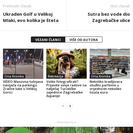
Prethodni članak
Idući članak
Ukraden Golf u Velikoj
Sutra bez vode dio
Mlaki, evo kolika je šteta
Zagrebačke ulice
VEZANI ČLANCI
VIŠE OD AUTORA
Crna Kronika
Rekreacija
Crna Kronika
VIDEO Masovna tučnjava
Volite fotografirati?
Nekoliko kradljivaca
navijača na parkingu
Prijavite svoje radove na
otuđilo parfeme u
Zračne luke u Velikoj
natječaj Turističke
vrijednosti nekoliko
Gorici
zajednice Zagrebačke
tisuća eura
županije
- Advertisement -