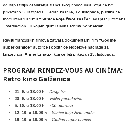
od najvažnijih ostvarenja francuskog novog vala, koje će biti
prikazano 5. listopada. Tjedan kasnije, 12. listopada, publika će
moći uživati u filmu
“Sitnice koje život znače”
, adaptaciji romana
“Intersection”, u kojem glumi slavna
Romy Schneider
.
Reviju francuskih filmova zatvara dokumentarni film
“Godine
super osmice”
autorice i dobitnice Nobelove nagrade za
književnost
Annie Ernaux
, koji će biti prikazan 19. listopada.
PROGRAM RENDEZ-VOUS AU CINÉMA:
Retro kino Galženica
21. 9. u 18:00 h
–
Drugi čin
28. 9. u 18:00 h
–
Velika pustolovina
5. 10. u 18:00 h
–
400 udaraca
12. 10. u 18:00 h
–
Sitnice koje život znače
19. 10. u 18:00 h
–
Godine super osmice