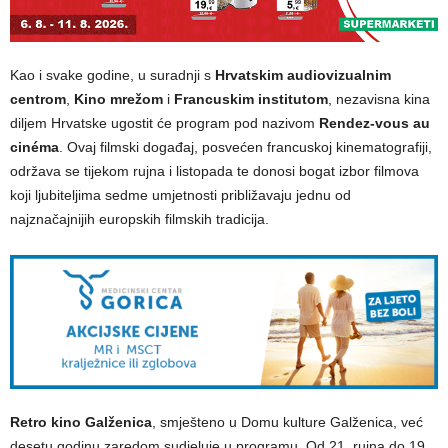
Kao i svake godine, u suradnji s
Hrvatskim audiovizualnim
centrom
,
Kino mrežom
i
Francuskim institutom
, nezavisna kina
diljem Hrvatske ugostit će program pod nazivom
Rendez-vous au
cinéma
. Ovaj filmski događaj, posvećen francuskoj kinematografiji,
održava se tijekom rujna i listopada te donosi bogat izbor filmova
koji ljubiteljima sedme umjetnosti približavaju jednu od
najznačajnijih europskih filmskih tradicija.
Retro kino Galženica
, smješteno u Domu kulture Galženica, već
desetu godinu zaredom sudjeluje u programu. Od 21. rujna do 19.