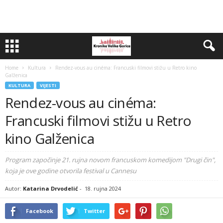
Home
Kultura
Rendez-vous au cinéma: Francuski filmovi stižu u Retro kino
Galženica
KULTURA
VIJESTI
Rendez-vous au cinéma:
Francuski filmovi stižu u Retro
kino Galženica
Program započinje 21. rujna novom francuskom komedijom "Drugi čin",
koja je ove godine otvorila festival u Cannesu
Autor:
Katarina Drvodelić
-
18. rujna 2024
Facebook
Twitter