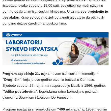
listopada, svake subote u 18:00 sati, posjetitelji će moći uživati u
pomno odabranim francuskim filmovima.
Ulaz na sve projekcije je
besplatan
, čime se dodatno želi potaknuti gledatelje da otkriju ili
ponovno dožive čaroliju francuskog filma.
Program započinje 21. rujna
novom francuskom komedijom
“Drugi čin”
, koja je ove godine otvorila festival u Cannesu.
Sljedeće subote, 28. rujna, na rasporedu je klasik iz 1966. godine,
“Velika pustolovina”
, legendarna ratna komedija s poznatim
glumcima Bourvilom i Louisom De Funèsom.
Program nastavlja s remek-djelom
“400 udaraca”
iz 1959., jednim