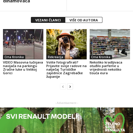
dinamovaca
VEZANI ČLANCI
VIŠE OD AUTORA
Crna Kronika
Rekreacija
Crna Kronika
VIDEO Masovna tučnjava
Volite fotografirati?
Nekoliko kradljivaca
navijača na parkingu
Prijavite svoje radove na
otuđilo parfeme u
Zračne luke u Velikoj
natječaj Turističke
vrijednosti nekoliko
Gorici
zajednice Zagrebačke
tisuća eura
županije
- Advertisement -