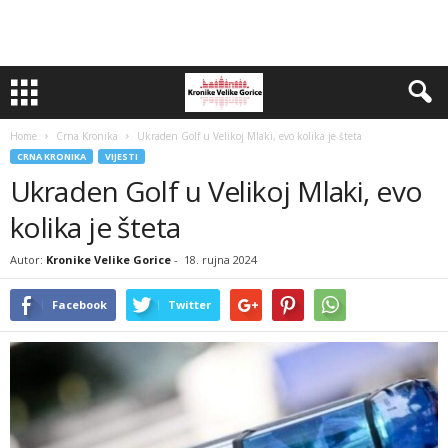
Home
Crna Kronika
Ukraden Golf u Velikoj Mlaki, evo kolika je šteta
CRNA KRONIKA
VIJESTI
Ukraden Golf u Velikoj Mlaki, evo
kolika je šteta
Autor:
Kronike Velike Gorice
-
18. rujna 2024
Facebook
Twitter