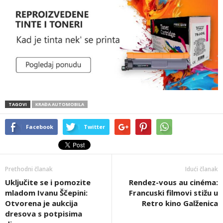
TAGOVI
KRAĐA AUTOMOBILA
Facebook
Twitter
Prethodni članak
Idući članak
Uključite se i pomozite
Rendez-vous au cinéma:
mladom Ivanu Ščepini:
Francuski filmovi stižu u
Otvorena je aukcija
Retro kino Galženica
dresova s potpisima