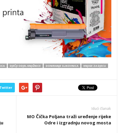
RICA
DJEČJI ODJEL KNJIŽNICE
DONIRANJE SLIKOVNICA
KNJIGE ZA DJECU
Twitter
Idući članak
MO Čička Poljana traži uređenje rijeke
ju
Odre i izgradnju novog mosta