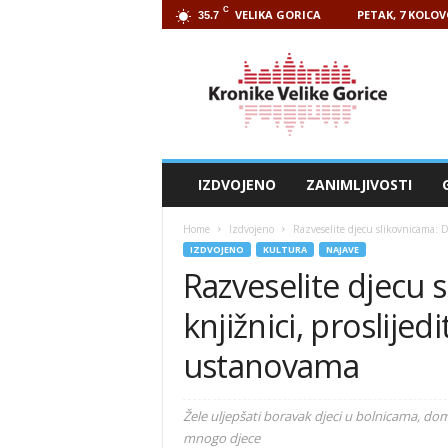
C
VELIKA GORICA
PETAK, 7 KOLOV
35.7
Kronike
Velike
Gorice
IZDVOJENO
ZANIMLJIVOSTI
Home
Izdvojeno
Razveselite djecu slikovnicama: Do
IZDVOJENO
KULTURA
NAJAVE
Razveselite djecu s
knjižnici, proslije
ustanovama
Žele uljepšati boravak djeci u bolnicama, d
mnogo djece