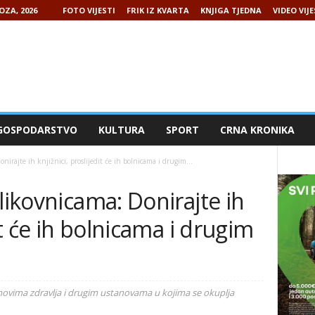
OZA, 2026
FOTO VIJESTI
FRIK IZ KVARTA
KNJIGA TJEDNA
VIDEO VIJE
GOSPODARSTVO
KULTURA
SPORT
CRNA KRONIKA
nirajte ih knjižnici, proslijedit će ih bolnicama i drugim...
likovnicama: Donirajte ih
dit će ih bolnicama i drugim
omovima zdravlja i drugim ustanovama u kojima se okuplja