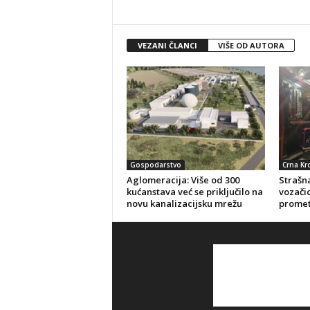
VEZANI ČLANCI
VIŠE OD AUTORA
Gospodarstvo
Crna Kr
Aglomeracija: Više od 300
Strašna
kućanstava već se priključilo na
vozačic
novu kanalizacijsku mrežu
promet