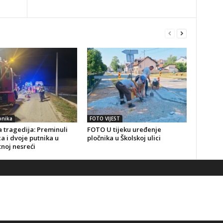
onika
FOTO VIJEST
 tragedija: Preminuli
FOTO U tijeku uređenje
a i dvoje putnika u
pločnika u Školskoj ulici
noj nesreći