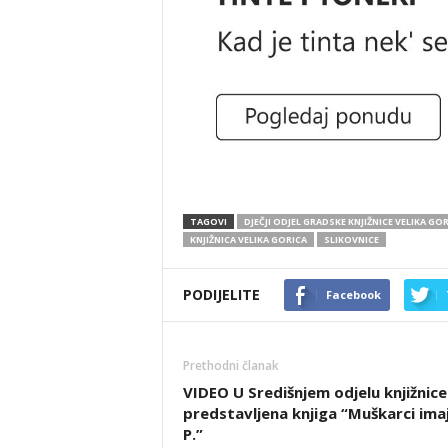
TAGOVI
DJEČJI ODJEL GRADSKE KNJIŽNICE VELIKA GO
KNJIŽNICA VELIKA GORICA
SLIKOVNICE
PODIJELITE
Facebook
Prethodni članak
VIDEO U Središnjem odjelu knjižnice
predstavljena knjiga “Muškarci ima
P.”