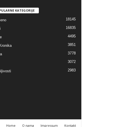
PULARNE KATEGORIJE
18145
jeno
16835
i
4495
e
3851
Kronika
3778
ra
3072
2983
jivosti
Home
O nama
Impressum
Kontakt