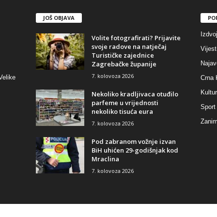
JOŠ OBJAVA
PO
Izdvo
Volite fotografirati? Prijavite
svoje radove na natječaj
Vijest
Turističke zajednice
Zagrebačke županije
Najav
7. kolovoza 2026
Velike
Crna 
Kultu
Nekoliko kradljivaca otuđilo
parfeme u vrijednosti
Sport
nekoliko tisuća eura
Zaniml
7. kolovoza 2026
Pod zabranom vožnje izvan
BiH uhićen 29-godišnjak kod
Mraclina
7. kolovoza 2026