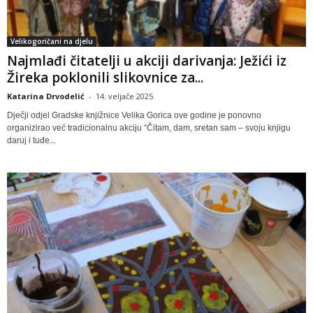
Velikogoričani na djelu
Najmlađi čitatelji u akciji darivanja: Ježići iz
Žireka poklonili slikovnice za...
Katarina Drvodelić
-
14. veljače 2025
Dječji odjel Gradske knjižnice Velika Gorica ove godine je ponovno
organizirao već tradicionalnu akciju “Čitam, dam, sretan sam – svoju knjigu
daruj i tuđe...