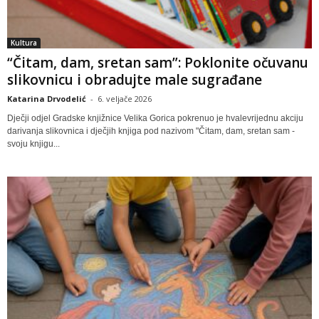
Kultura
“Čitam, dam, sretan sam”: Poklonite očuvanu
slikovnicu i obradujte male sugrađane
Katarina Drvodelić
-
6. veljače 2026
Dječji odjel Gradske knjižnice Velika Gorica pokrenuo je hvalevrijednu akciju
darivanja slikovnica i dječjih knjiga pod nazivom "Čitam, dam, sretan sam -
svoju knjigu...