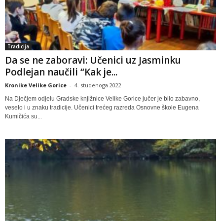
Tradicija
Da se ne zaboravi: Učenici uz Jasminku
Podlejan naučili “Kak je...
Kronike Velike Gorice
-
4. studenoga 2022
Na Dječjem odjelu Gradske knjižnice Velike Gorice jučer je bilo zabavno,
veselo i u znaku tradicije. Učenici trećeg razreda Osnovne škole Eugena
Kumičića su...