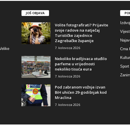
JOŠ OBJAVA
PO
Izdvo
Volite fotografirati? Prijavite
svoje radove na natječaj
Vijest
Turističke zajednice
Zagrebačke županije
Najav
7. kolovoza 2026
Velike
Crna 
Kultu
Nekoliko kradljivaca otuđilo
parfeme u vrijednosti
Sport
nekoliko tisuća eura
Zaniml
7. kolovoza 2026
Pod zabranom vožnje izvan
BiH uhićen 29-godišnjak kod
Mraclina
7. kolovoza 2026