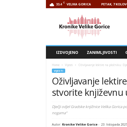
C
VELIKA GORICA
PETAK, 7 KOLOV
33.4
Kronike
Velike
Gorice
IZDVOJENO
ZANIMLJIVOSTI
Home
Vijesti
Oživljavanje lektire na pločniku: Dj
VIJESTI
Oživljavanje lektir
stvorite književn
Dječji odjel Gradske knjižnice Velika Gorica 
nogama“
Autor:
Kronike Velike Gorice
-
23. listopada 202