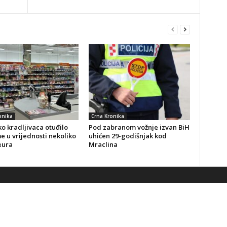
onika
Crna Kronika
o kradljivaca otuđilo
Pod zabranom vožnje izvan BiH
 u vrijednosti nekoliko
uhićen 29-godišnjak kod
eura
Mraclina