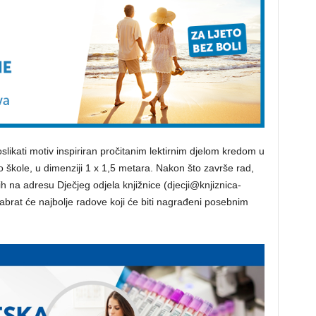
oslikati motiv inspiriran pročitanim lektirnim djelom kredom u
ko škole, u dimenziji 1 x 1,5 metara. Nakon što završe rad,
 ih na adresu Dječjeg odjela knjižnice (djecji@knjiznica-
abrat će najbolje radove koji će biti nagrađeni posebnim