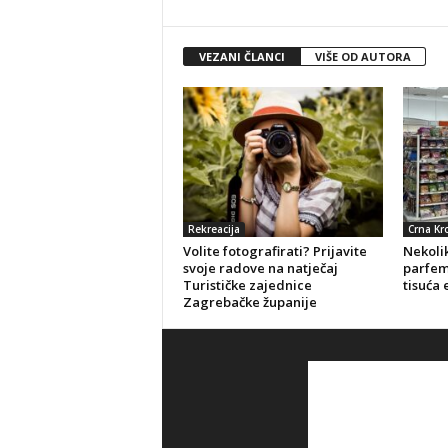
VEZANI ČLANCI
VIŠE OD AUTORA
Rekreacija
Crna Kr
Volite fotografirati? Prijavite
Nekolik
svoje radove na natječaj
parfeme
Turističke zajednice
tisuća 
Zagrebačke županije