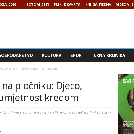
OZA, 2026
FOTO VIJESTI
FRIK IZ KVARTA
KNJIGA TJEDNA
VIDEO VIJE
GOSPODARSTVO
KULTURA
SPORT
CRNA KRONIKA
eco, stvorite književnu umjetnost kredom
e na pločniku: Djeco,
u umjetnost kredom
poziva učenike na sudjelovanje u likovnom natječaju "Lektira pod
5