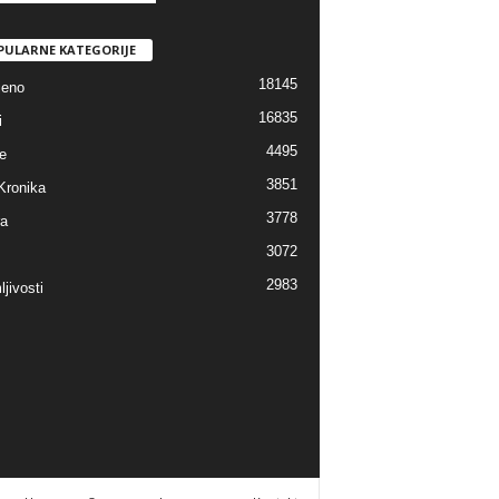
PULARNE KATEGORIJE
18145
jeno
16835
i
4495
e
3851
Kronika
3778
ra
3072
2983
jivosti