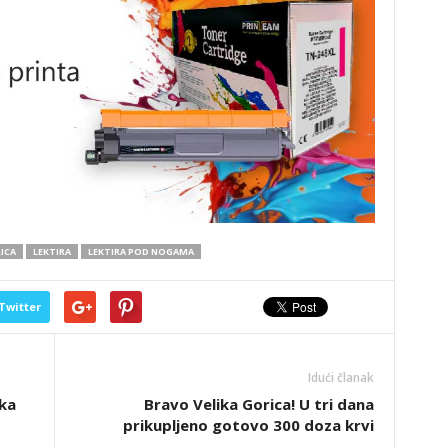
RICA
LEKTIRA
LEKTIRA POD NOGAMA
Twitter
Idući članak
ika
Bravo Velika Gorica! U tri dana
prikupljeno gotovo 300 doza krvi