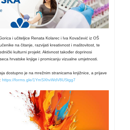
orica i učiteljice Renata Kolarec i Iva Kovačević iz OŠ
čenike na čitanje, razvijati kreativnost i maštovitost, te
ednički kulturni projekt. Aktivnost također doprinosi
seca hrvatske knjige i promicanju vizualne umjetnosti.
ečaja dostupno je na mrežnim stranicama knjižnice, a prijave
:
https://forms.gle/1YmSXhvWdV8UStgg7