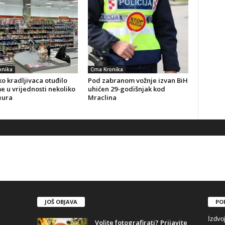
onika
Crna Kronika
o kradljivaca otuđilo
Pod zabranom vožnje izvan BiH
 u vrijednosti nekoliko
uhićen 29-godišnjak kod
eura
Mraclina
JOŠ OBJAVA
PO
Izdvo
Volite fotografirati? Prijavite