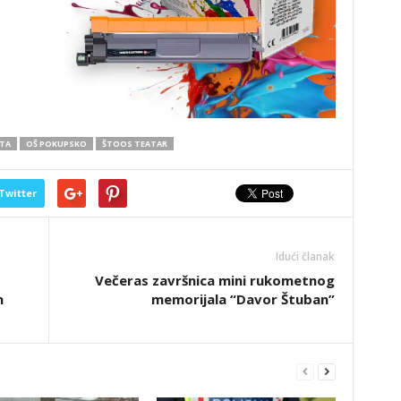
OTA
OŠ POKUPSKO
ŠTOOS TEATAR
Twitter
Idući članak
Večeras završnica mini rukometnog
n
memorijala “Davor Štuban”