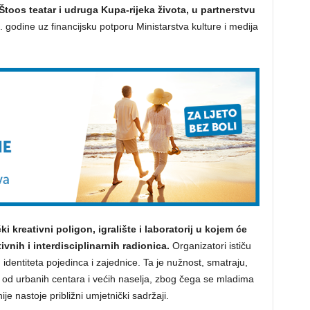
Štoos teatar i udruga Kupa-rijeka života, u partnerstvu
. godine uz financijsku potporu Ministarstva kulture i medija
i kreativni poligon, igralište i laboratorij u kojem će
vnih i interdisciplinarnih radionica.
Organizatori ističu
g identiteta pojedinca i zajednice. Ta je nužnost, smatraju,
m od urbanih centara i većih naselja, zbog čega se mladima
e nastoje približni umjetnički sadržaji.