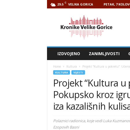
C
VELIKA GORICA
PETAK, 7 KOLOV
29.5
Kronike
Velike
Gorice
IZDVOJENO
ZANIMLJIVOSTI
Home
Kultura
Projekt “Kultura u pokretu”: Učenic
KULTURA
VIJESTI
Projekt “Kultura u
Pokupsko kroz igru 
iza kazališnih kulis
Polaznici radionica, koje vodi Luka Kuzmanović
Ezopovih Basni