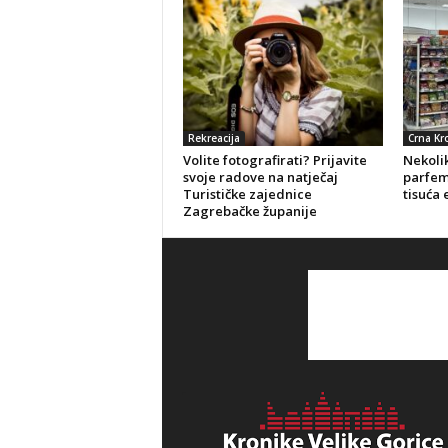
Rekreacija
Crna Kr
Volite fotografirati? Prijavite
Nekolik
svoje radove na natječaj
parfeme
Turističke zajednice
tisuća 
Zagrebačke županije