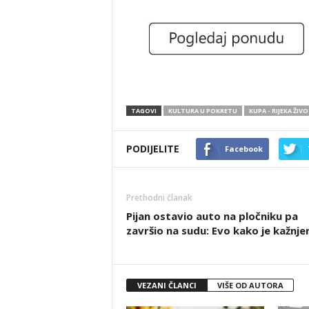
TAGOVI
KULTURA U POKRETU
KUPA - RIJEKA ŽIV
PODIJELITE
Facebook
Prethodni članak
Pijan ostavio auto na pločniku pa
završio na sudu: Evo kako je kažnje
VEZANI ČLANCI
VIŠE OD AUTORA