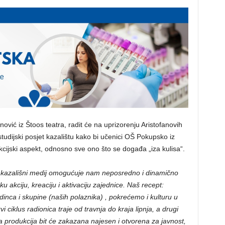
ović iz Štoos teatra, radit će na uprizorenju Aristofanovih
 studijski posjet kazalištu kako bi učenici OŠ Pokupsko iz
kcijski aspekt, odnosno sve ono što se događa „iza kulisa“.
o kazališni medij omogućuje nam neposredno i dinamično
ku akciju, kreaciju i aktivaciju zajednice. Naš recept:
inca i skupine (naših polaznika) , pokrećemo i kulturu u
i ciklus radionica traje od travnja do kraja lipnja, a drugi
 produkcija bit će zakazana najesen i otvorena za javnost,