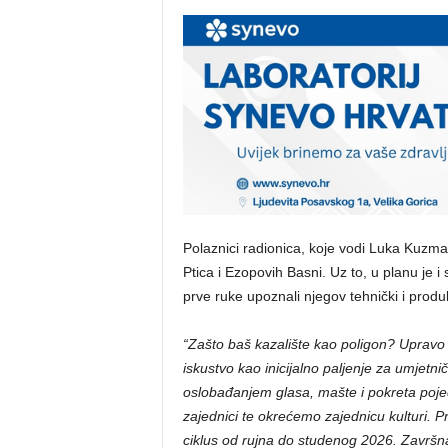
Polaznici radionica, koje vodi Luka Kuzman
Ptica i Ezopovih Basni. Uz to, u planu je i
prve ruke upoznali njegov tehnički i produ
“Zašto baš kazalište kao poligon? Uprav
iskustvo kao inicijalno paljenje za umjetnič
oslobađanjem glasa, mašte i pokreta pojed
zajednici te okrećemo zajednicu kulturi. Prv
ciklus od rujna do studenog 2026. Završna