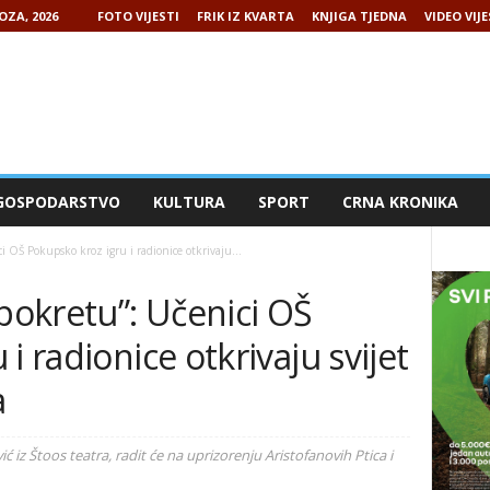
OZA, 2026
FOTO VIJESTI
FRIK IZ KVARTA
KNJIGA TJEDNA
VIDEO VIJE
GOSPODARSTVO
KULTURA
SPORT
CRNA KRONIKA
i OŠ Pokupsko kroz igru i radionice otkrivaju...
 pokretu”: Učenici OŠ
i radionice otkrivaju svijet
a
 iz Štoos teatra, radit će na uprizorenju Aristofanovih Ptica i